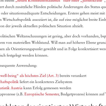
 von einem
„neuen Konstitutionalismus“ oder einer „Juristokratie“
rt durch zusätzliche Hürden politische Änderungen des Status quo 
oder situationsadäquate Entscheidungen. Erstere gehen meist mit e
 Wirtschaftspolitik assoziiert ist, die auf eine möglichst breite E
 der jeweils aktuellen politischen Situation abzielt.
politischen Weltanschauungen ist gering, aber doch vorhanden, bsp
m von materiellen Wohlstand. Will man auf höherer Ebene grundsät
en als Orientierungspunkt gewählt und in Folge konkretisiert wer
isch festgelegt werden können.
 konsequente Anwendung:
well-being“ als höchstes Ziel (Art. 3)
bereits verankert
haftspolitik
liefert ein konkreteres Zielsystem
tistik Austria
kann Erfolg gemessen werden
sprozesse (z.B.
Europäische Semester
, Budgetprozess) können auf 