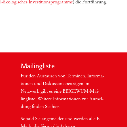
al-ökologisches Investitionsprogramme
) die Fortführung.
Mai­ling­lis­te
Für den Aus­tausch von Ter­mi­nen, Infor­ma­
tio­nen und Dis­kus­si­ons­bei­trä­gen im
Netzwerk gibt es eine BEI­GEWUM-Mai­
ling­lis­te. Wei­te­re Infor­ma­tio­nen zur Anmel­
dung fin­den Sie hier.
Sobald Sie ange­mel­det sind wer­den alle E-
Mails, die Sie an die Adres­se