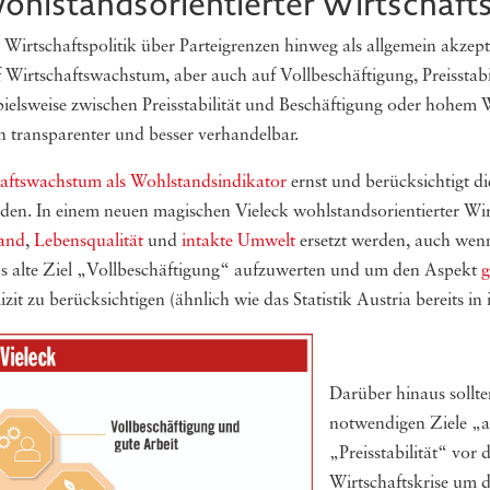
ohlstandsorientierter Wirtschafts
 Wirtschaftspolitik über Parteigrenzen hinweg als allgemein akzep
uf Wirtschaftswachstum, aber auch auf Vollbeschäftigung, Preisstabi
pielsweise zwischen Preisstabilität und Beschäftigung oder hohe
 transparenter und besser verhandelbar.
haftswachstum als Wohlstandsindikator
ernst und berücksichtigt di
rden. In einem neuen magischen Vieleck wohlstandsorientierter Wir
tand
,
Lebensqualität
und
intakte Umwelt
ersetzt werden, auch wenn
as alte Ziel „Vollbeschäftigung“ aufzuwerten und um den Aspekt
g
t zu berücksichtigen (ähnlich wie das Statistik Austria bereits in 
Darüber hinaus sollte
notwendigen Ziele „a
„Preisstabilität“ vor
Wirtschaftskrise um d