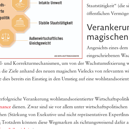
Staatstätigkeit“ (die 
öffentlichen Vermöge
Verankeru
magischen 
Angesichts eines dem
eingeschriebenen Wa
ll- und Korrekturmechanismen, um von der Wachstumsfixierung w
die Ziele anhand des neuen magischen Vielecks von relevanten wirt
ies bereits ein Einstieg in den Umstieg auf eine wohlstandsorienti
 erfolgreiche Verankerung wohlstandsorientierter Wirtschaftspolit
rnance
dienen. Zwar sind sie vor allem unter wirtschaftspolitische
chen (Stärkung von Exekutive und nicht repräsentativen ExpertIn
en; Trotzdem können diese Wegmarken als richtungsweisend dafür