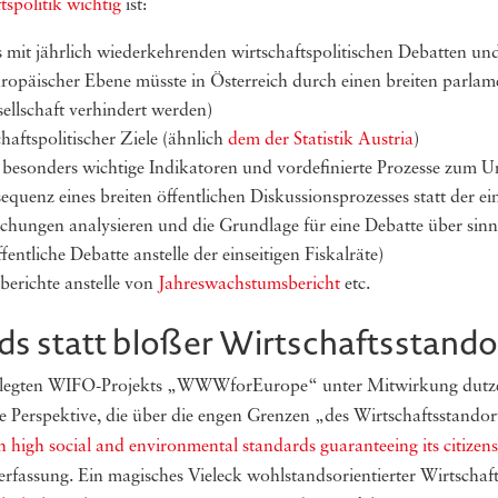
spolitik wichtig
ist:
ss mit jährlich wiederkehrenden wirtschaftspolitischen Debatten u
ropäischer Ebene müsste in Österreich durch einen breiten parla
ellschaft verhindert werden)
haftspolitischer Ziele (ähnlich
dem der Statistik Austria
)
 besonders wichtige Indikatoren und vordefinierte Prozesse zum 
quenz eines breiten öffentlichen Diskussionsprozesses statt der ein
ichungen analysieren und die Grundlage für eine Debatte über sinn
ntliche Debatte anstelle der einseitigen Fiskalräte)
berichte anstelle von
Jahreswachstumsbericht
etc.
ds statt bloßer Wirtschaftsstando
ngelegten WIFO-Projekts „WWWforEurope“ unter Mitwirkung dutze
eine Perspektive, die über die engen Grenzen „des Wirtschaftsstand
h high social and environmental standards guaranteeing its citizens
erfassung. Ein magisches Vieleck wohlstandsorientierter Wirtschaft