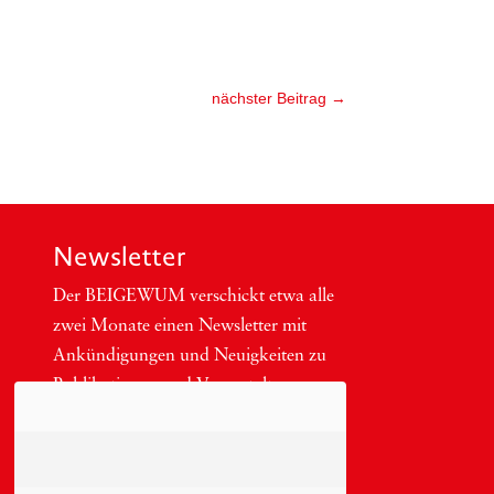
nächster Beitrag
→
Newsletter
Der BEIGEWUM ver­schickt etwa alle
zwei Mona­te einen News­let­ter mit
Ankün­di­gun­gen und Neu­ig­kei­ten zu
Publi­ka­tio­nen und Ver­an­stal­tun­gen
aus.