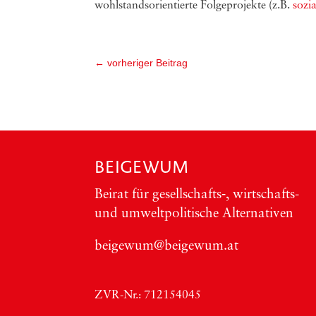
wohlstandsorientierte Folgeprojekte (z.B.
sozi
←
vorheriger Beitrag
BEIGEWUM
Bei­rat für gesellschafts‑, wirt­schafts-
und umwelt­po­li­ti­sche Alter­na­ti­ven
beigewum@beigewum.at
ZVR-Nr.: 712154045