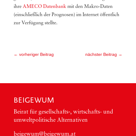
ihre
AMECO Datenbank
mit den Makro-Daten
(einschließlich der Prognosen) im Internet öffentlich
zur Verfügung stellte.
←
vorheriger Beitrag
nächster Beitrag
→
BEIGEWUM
Bei­rat für gesellschafts‑, wirt­schafts- und
umwelt­po­li­ti­sche Alter­na­ti­ven
beigewum@beigewum.at