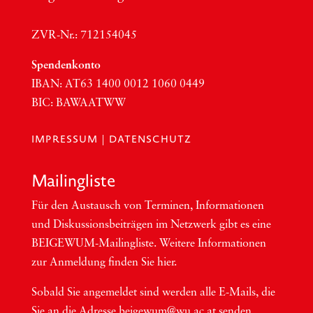
ZVR-Nr.: 712154045
Spen­den­kon­to
IBAN:
AT63
1400 0012 1060 0449
BIC
:
BAWAATWW
IMPRESSUM
|
DATENSCHUTZ
Mai­ling­lis­te
Für den Aus­tausch von Ter­mi­nen, Infor­ma­tio­nen
und Dis­kus­si­ons­bei­trä­gen im Netzwerk gibt es eine
BEI­GEWUM-Mai­ling­lis­te. Wei­te­re Infor­ma­tio­nen
zur Anmel­dung fin­den Sie hier.
Sobald Sie ange­mel­det sind wer­den alle E-Mails, die
Sie an die Adres­se beigewum@wu.ac.at sen­den,