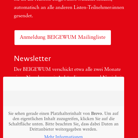
auto­ma­tisch an alle ande­ren Lis­ten-Teil­neh­me­r:in­nen
gesendet.
Anmeldung BEIGEWUM Mailingliste
Newsletter
Der BEIGEWUM ver­schickt etwa alle zwei Mona­te
einen News­let­ter mit Ankün­di­gun­gen und Neu­ig­kei­
ten zu Publi­ka­tio­nen und Ver­an­stal­tun­gen aus.
Sie sehen gerade einen Platzhalterinhalt von
Brevo
. Um auf
den eigentlichen Inhalt zuzugreifen, klicken Sie auf die
Schaltfläche unten. Bitte beachten Sie, dass dabei Daten an
Drittanbieter weitergegeben werden.
Mehr Informationen