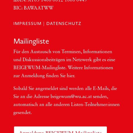
IBAN:
AT63
1400 0012 1060 0449
BIC
:
BAWAATWW
IMPRESSUM
|
DATENSCHUTZ
Mai­ling­lis­te
Für den Aus­tausch von Ter­mi­nen, Infor­ma­tio­nen
und Dis­kus­si­ons­bei­trä­gen im Netzwerk gibt es eine
BEI­GEWUM-Mai­ling­lis­te. Wei­te­re Infor­ma­tio­nen
zur Anmel­dung fin­den Sie hier.
Sobald Sie ange­mel­det sind wer­den alle E-Mails, die
Sie an die Adres­se beigewum@wu.ac.at sen­den,
auto­ma­tisch an alle ande­ren Lis­ten-Teil­neh­me­r:in­nen
gesendet.