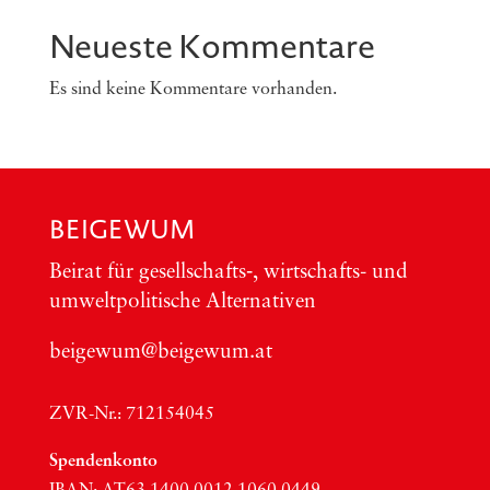
Neueste Kommentare
Es sind keine Kommentare vorhanden.
BEIGEWUM
Bei­rat für gesellschafts‑, wirt­schafts- und
umwelt­po­li­ti­sche Alter­na­ti­ven
beigewum@beigewum.at
ZVR-Nr.: 712154045
Spen­den­kon­to