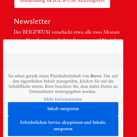
Anmeldung BEIGEWUM Mailingliste
Newsletter
Der BEIGEWUM ver­schickt etwa alle zwei Mona­te
einen News­let­ter mit Ankün­di­gun­gen und Neu­ig­kei­
ten zu Publi­ka­tio­nen und Ver­an­stal­tun­gen aus.
Sie sehen gerade einen Platzhalterinhalt von
Brevo
. Um auf
den eigentlichen Inhalt zuzugreifen, klicken Sie auf die
Schaltfläche unten. Bitte beachten Sie, dass dabei Daten an
Drittanbieter weitergegeben werden.
Mehr Informationen
Inhalt entsperren
Erforderlichen Service akzeptieren und Inhalte
entsperren