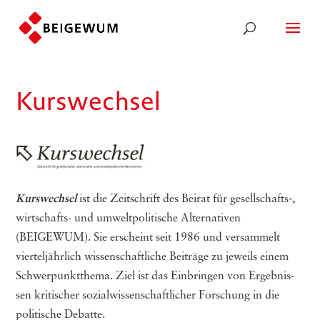
Kurswechsel
Kurs­wech­sel
ist die Zeit­schrift des Bei­rat für gesellschafts‑,
wirt­schafts- und umwelt­po­li­ti­sche Alter­na­ti­ven
(
BEIGEWUM
). Sie erscheint seit 1986 und ver­sam­melt
vier­tel­jähr­lich wis­sen­schaft­li­che Bei­trä­ge zu jeweils einem
Schwer­punkt­the­ma. Ziel ist das Ein­brin­gen von Ergeb­nis­
sen kri­ti­scher sozi­al­wis­sen­schaft­li­cher For­schung in die
poli­ti­sche Debatte.