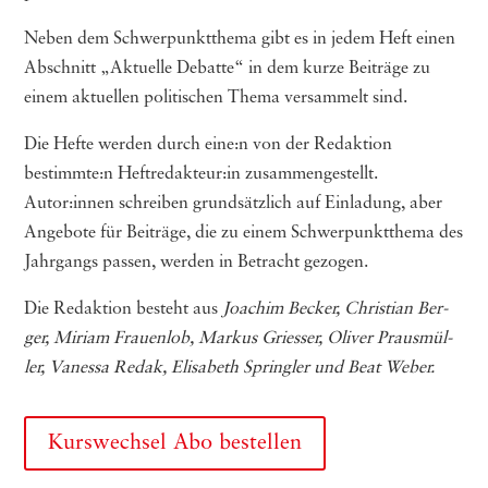
Neben dem Schwer­punkt­the­ma gibt es in jedem Heft einen
Abschnitt „Aktu­el­le Debat­te“ in dem kur­ze Bei­trä­ge zu
einem aktu­el­len poli­ti­schen The­ma ver­sam­melt sind.
Die Hef­te wer­den durch eine:n von der Redak­ti­on
bestimmte:n Heftredakteur:in zusam­men­ge­stellt.
Autor:innen schrei­ben grund­sätz­lich auf Ein­la­dung, aber
Ange­bo­te für Bei­trä­ge, die zu einem Schwer­punkt­the­ma des
Jahr­gangs pas­sen, wer­den in Betracht gezogen.
Die Redak­ti­on besteht aus
Joa­chim Becker, Chris­ti­an Ber­
ger, Miriam Frauenlob, Mar­kus Gries­ser, Oli­ver Praus­mül­
ler, Vanes­sa Redak, Eli­sa­beth Spring­ler und Beat Weber.
Kurswechsel Abo bestellen