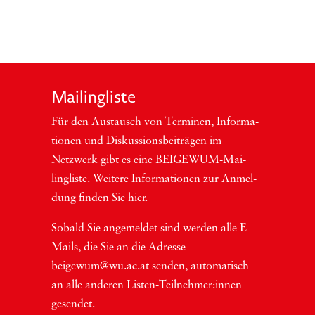
Mai­ling­lis­te
Für den Aus­tausch von Ter­mi­nen, Infor­ma­
tio­nen und Dis­kus­si­ons­bei­trä­gen im
Netzwerk gibt es eine BEI­GEWUM-Mai­
ling­lis­te. Wei­te­re Infor­ma­tio­nen zur Anmel­
dung fin­den Sie hier.
Sobald Sie ange­mel­det sind wer­den alle E-
Mails, die Sie an die Adres­se
beigewum@wu.ac.at sen­den, auto­ma­tisch
an alle ande­ren Lis­ten-Teil­neh­me­r:in­nen
gesendet.