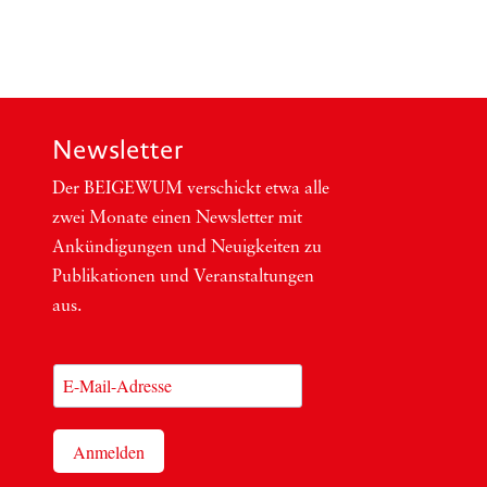
Newsletter
Der BEIGEWUM ver­schickt etwa alle
zwei Mona­te einen News­let­ter mit
Ankün­di­gun­gen und Neu­ig­kei­ten zu
Publi­ka­tio­nen und Ver­an­stal­tun­gen
aus.