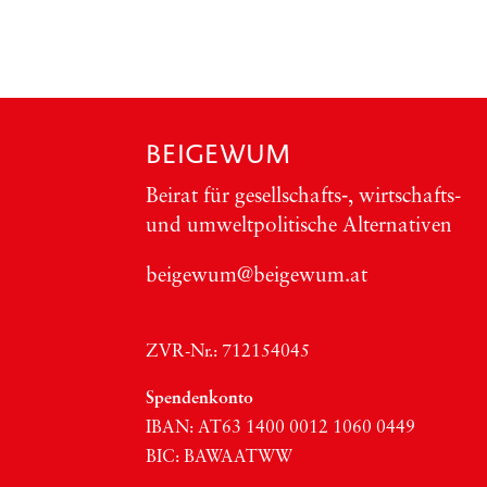
BEIGEWUM
Bei­rat für gesellschafts‑, wirt­schafts-
und umwelt­po­li­ti­sche Alter­na­ti­ven
beigewum@beigewum.at
ZVR-Nr.: 712154045
Spen­den­kon­to
IBAN:
AT63
1400 0012 1060 0449
BIC
:
BAWAATWW