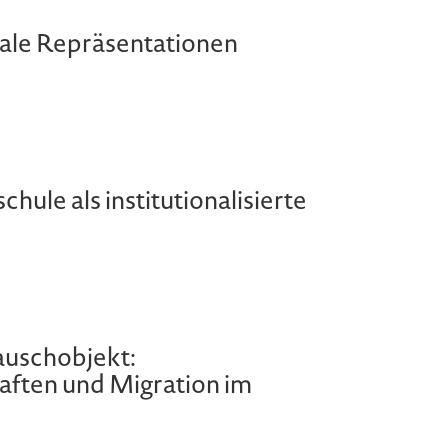
iale Repräsentationen
hule als institutionalisierte
auschobjekt:
ften und Migration im