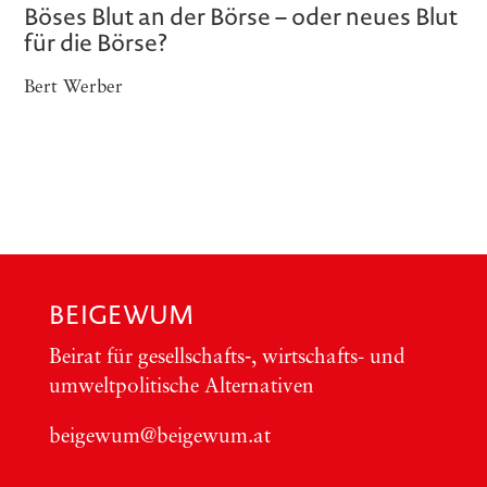
Böses Blut an der Börse – oder neues Blut
für die Börse?
Bert Werber
BEIGEWUM
Bei­rat für gesellschafts‑, wirt­schafts- und
umwelt­po­li­ti­sche Alter­na­ti­ven
beigewum@beigewum.at