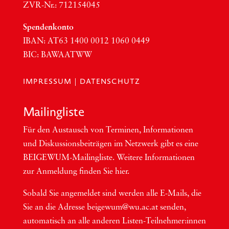
ZVR-Nr.: 712154045
Spen­den­kon­to
IBAN:
AT63
1400 0012 1060 0449
BIC
:
BAWAATWW
IMPRESSUM
|
DATENSCHUTZ
Mai­ling­lis­te
Für den Aus­tausch von Ter­mi­nen, Infor­ma­tio­nen
und Dis­kus­si­ons­bei­trä­gen im Netzwerk gibt es eine
BEI­GEWUM-Mai­ling­lis­te. Wei­te­re Infor­ma­tio­nen
zur Anmel­dung fin­den Sie hier.
Sobald Sie ange­mel­det sind wer­den alle E-Mails, die
Sie an die Adres­se beigewum@wu.ac.at sen­den,
auto­ma­tisch an alle ande­ren Lis­ten-Teil­neh­me­r:in­nen