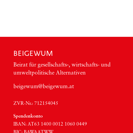
BEIGEWUM
Bei­rat für gesellschafts‑, wirt­schafts- und
umwelt­po­li­ti­sche Alter­na­ti­ven
beigewum@beigewum.at
ZVR-Nr.: 712154045
Spen­den­kon­to
IBAN:
AT63
1400 0012 1060 0449
BIC
:
BAWAATWW