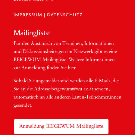
IMPRESSUM
|
DATENSCHUTZ
Mai­ling­lis­te
Für den Aus­tausch von Ter­mi­nen, Infor­ma­tio­nen
und Dis­kus­si­ons­bei­trä­gen im Netzwerk gibt es eine
BEI­GEWUM-Mai­ling­lis­te. Wei­te­re Infor­ma­tio­nen
zur Anmel­dung fin­den Sie hier.
Sobald Sie ange­mel­det sind wer­den alle E-Mails, die
Sie an die Adres­se beigewum@wu.ac.at sen­den,
auto­ma­tisch an alle ande­ren Lis­ten-Teil­neh­me­r:in­nen
gesendet.
Anmeldung BEIGEWUM Mailingliste