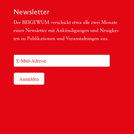
Newsletter
Der BEIGEWUM ver­schickt etwa alle zwei Mona­te
einen News­let­ter mit Ankün­di­gun­gen und Neu­ig­kei­
ten zu Publi­ka­tio­nen und Ver­an­stal­tun­gen aus.