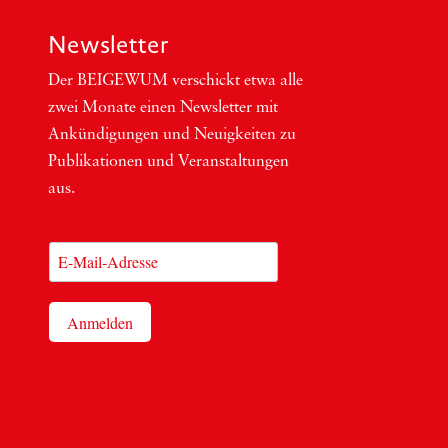
Newsletter
Der BEIGEWUM ver­schickt etwa alle
zwei Mona­te einen News­let­ter mit
Ankün­di­gun­gen und Neu­ig­kei­ten zu
Publi­ka­tio­nen und Ver­an­stal­tun­gen
aus.