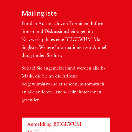
Mai­ling­lis­te
Für den Aus­tausch von Ter­mi­nen, Infor­ma­
tio­nen und Dis­kus­si­ons­bei­trä­gen im
Netzwerk gibt es eine BEI­GEWUM-Mai­
ling­lis­te. Wei­te­re Infor­ma­tio­nen zur Anmel­
dung fin­den Sie hier.
Sobald Sie ange­mel­det sind wer­den alle E-
Mails, die Sie an die Adres­se
beigewum@wu.ac.at sen­den, auto­ma­tisch
an alle ande­ren Lis­ten-Teil­neh­me­r:in­nen
gesendet.
Anmeldung BEIGEWUM