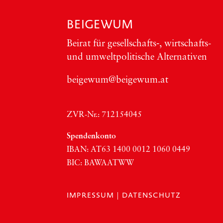
BEIGEWUM
Bei­rat für gesellschafts‑, wirt­schafts-
und umwelt­po­li­ti­sche Alter­na­ti­ven
beigewum@beigewum.at
ZVR-Nr.: 712154045
Spen­den­kon­to
IBAN:
AT63
1400 0012 1060 0449
BIC
:
BAWAATWW
IMPRESSUM
|
DATENSCHUTZ