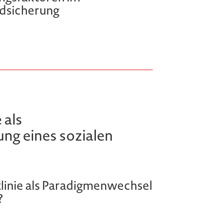
ndsicherung
 als
ng eines sozialen
tlinie als Paradigmenwechsel
?