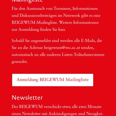
Für den Aus­tausch von Ter­mi­nen, Infor­ma­tio­nen
und Dis­kus­si­ons­bei­trä­gen im Netzwerk gibt es eine
BEI­GEWUM-Mai­ling­lis­te. Wei­te­re Infor­ma­tio­nen
zur Anmel­dung fin­den Sie hier.
Sobald Sie ange­mel­det sind wer­den alle E-Mails, die
Sie an die Adres­se beigewum@wu.ac.at sen­den,
auto­ma­tisch an alle ande­ren Lis­ten-Teil­neh­me­r:in­nen
gesendet.
Anmeldung BEIGEWUM Mailingliste
Newsletter
Der BEIGEWUM ver­schickt etwa alle zwei Mona­te
einen News­let­ter mit Ankün­di­gun­gen und Neu­ig­kei­