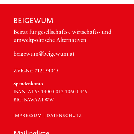
BEIGEWUM
Bei­rat für gesellschafts‑, wirt­schafts- und
umwelt­po­li­ti­sche Alter­na­ti­ven
beigewum@beigewum.at
ZVR-Nr.: 712154045
Spen­den­kon­to
IBAN:
AT63
1400 0012 1060 0449
BIC
:
BAWAATWW
IMPRESSUM
|
DATENSCHUTZ
Mai­ling­lis­te