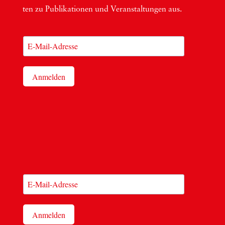
ten zu Publi­ka­tio­nen und Ver­an­stal­tun­gen aus.