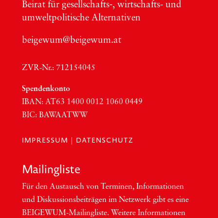
Bei­rat für gesellschafts‑, wirt­schafts- und
umwelt­po­li­ti­sche Alter­na­ti­ven
beigewum@beigewum.at
ZVR-Nr.: 712154045
Spen­den­kon­to
IBAN:
AT63
1400 0012 1060 0449
BIC
:
BAWAATWW
IMPRESSUM
|
DATENSCHUTZ
Mai­ling­lis­te
Für den Aus­tausch von Ter­mi­nen, Infor­ma­tio­nen
und Dis­kus­si­ons­bei­trä­gen im Netzwerk gibt es eine
BEI­GEWUM-Mai­ling­lis­te. Wei­te­re Infor­ma­tio­nen