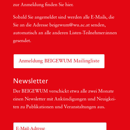
zur Anmel­dung fin­den Sie hier.
Sobald Sie ange­mel­det sind wer­den alle E-Mails, die
Sie an die Adres­se beigewum@wu.ac.at sen­den,
auto­ma­tisch an alle ande­ren Lis­ten-Teil­neh­me­r:in­nen
gesendet.
Anmeldung BEIGEWUM Mailingliste
Newsletter
Der BEIGEWUM ver­schickt etwa alle zwei Mona­te
einen News­let­ter mit Ankün­di­gun­gen und Neu­ig­kei­
ten zu Publi­ka­tio­nen und Ver­an­stal­tun­gen aus.