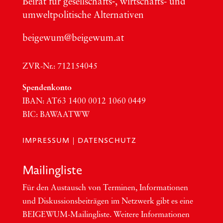
Bei­rat für gesellschafts‑, wirt­schafts- und
umwelt­po­li­ti­sche Alter­na­ti­ven
beigewum@beigewum.at
ZVR-Nr.: 712154045
Spen­den­kon­to
IBAN:
AT63
1400 0012 1060 0449
BIC
:
BAWAATWW
IMPRESSUM
|
DATENSCHUTZ
Mai­ling­lis­te
Für den Aus­tausch von Ter­mi­nen, Infor­ma­tio­nen
und Dis­kus­si­ons­bei­trä­gen im Netzwerk gibt es eine
BEI­GEWUM-Mai­ling­lis­te. Wei­te­re Infor­ma­tio­nen