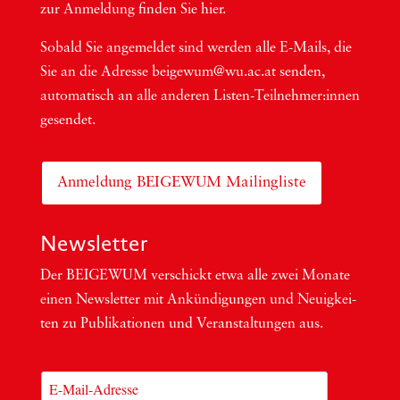
zur Anmel­dung fin­den Sie hier.
Sobald Sie ange­mel­det sind wer­den alle E-Mails, die
Sie an die Adres­se beigewum@wu.ac.at sen­den,
auto­ma­tisch an alle ande­ren Lis­ten-Teil­neh­me­r:in­nen
gesendet.
Anmeldung BEIGEWUM Mailingliste
Newsletter
Der BEIGEWUM ver­schickt etwa alle zwei Mona­te
einen News­let­ter mit Ankün­di­gun­gen und Neu­ig­kei­
ten zu Publi­ka­tio­nen und Ver­an­stal­tun­gen aus.