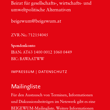
Bei­rat für gesellschafts‑, wirt­schafts- und
umwelt­po­li­ti­sche Alter­na­ti­ven
beigewum@beigewum.at
ZVR-Nr.: 712154045
Spen­den­kon­to
IBAN:
AT63
1400 0012 1060 0449
BIC
:
BAWAATWW
IMPRESSUM
|
DATENSCHUTZ
Mai­ling­lis­te
Für den Aus­tausch von Ter­mi­nen, Infor­ma­tio­nen
und Dis­kus­si­ons­bei­trä­gen im Netzwerk gibt es eine
BEI­GEWUM-Mai­ling­lis­te. Wei­te­re Infor­ma­tio­nen