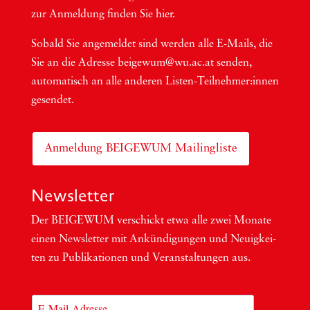
zur Anmel­dung fin­den Sie hier.
Sobald Sie ange­mel­det sind wer­den alle E-Mails, die
Sie an die Adres­se beigewum@wu.ac.at sen­den,
auto­ma­tisch an alle ande­ren Lis­ten-Teil­neh­me­r:in­nen
gesendet.
Anmeldung BEIGEWUM Mailingliste
Newsletter
Der BEIGEWUM ver­schickt etwa alle zwei Mona­te
einen News­let­ter mit Ankün­di­gun­gen und Neu­ig­kei­
ten zu Publi­ka­tio­nen und Ver­an­stal­tun­gen aus.