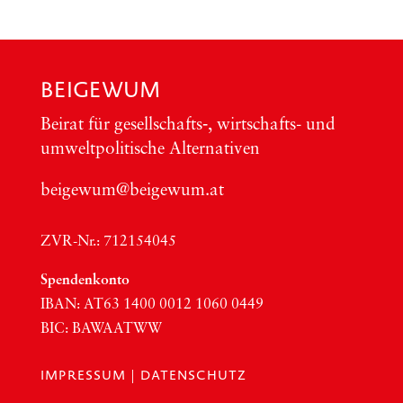
BEIGEWUM
Bei­rat für gesellschafts‑, wirt­schafts- und
umwelt­po­li­ti­sche Alter­na­ti­ven
beigewum@beigewum.at
ZVR-Nr.: 712154045
Spen­den­kon­to
IBAN:
AT63
1400 0012 1060 0449
BIC
:
BAWAATWW
IMPRESSUM
|
DATENSCHUTZ