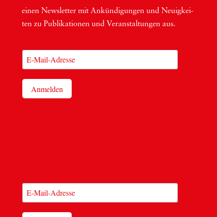
einen News­let­ter mit Ankün­di­gun­gen und Neu­ig­kei­
ten zu Publi­ka­tio­nen und Ver­an­stal­tun­gen aus.