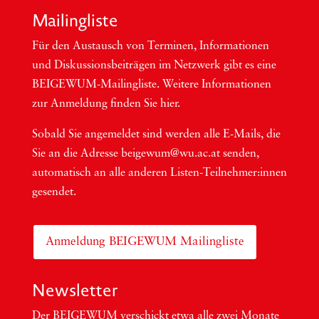
Mai­ling­lis­te
Für den Aus­tausch von Ter­mi­nen, Infor­ma­tio­nen
und Dis­kus­si­ons­bei­trä­gen im Netzwerk gibt es eine
BEI­GEWUM-Mai­ling­lis­te. Wei­te­re Infor­ma­tio­nen
zur Anmel­dung fin­den Sie hier.
Sobald Sie ange­mel­det sind wer­den alle E-Mails, die
Sie an die Adres­se beigewum@wu.ac.at sen­den,
auto­ma­tisch an alle ande­ren Lis­ten-Teil­neh­me­r:in­nen
gesendet.
Anmeldung BEIGEWUM Mailingliste
Newsletter
Der BEIGEWUM ver­schickt etwa alle zwei Mona­te