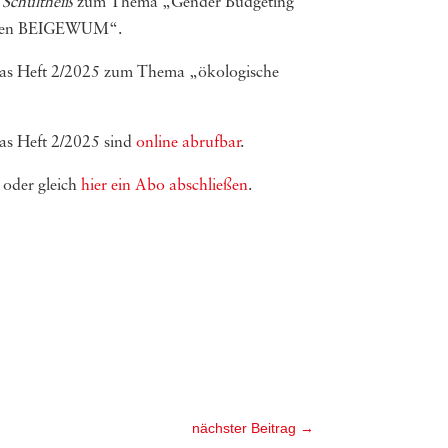
Schultheiß
zum Thema „Gender Budgeting
Jahren BEIGEWUM“.
 das Heft 2/2025 zum Thema „ökologische
 das Heft 2/2025 sind
online abrufbar
.
oder gleich
hier ein Abo abschließen
.
nächster Beitrag
→