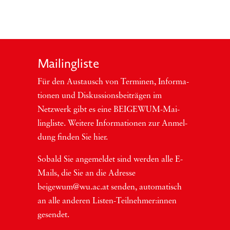
Mai­ling­lis­te
Für den Aus­tausch von Ter­mi­nen, Infor­ma­
tio­nen und Dis­kus­si­ons­bei­trä­gen im
Netzwerk gibt es eine BEI­GEWUM-Mai­
ling­lis­te. Wei­te­re Infor­ma­tio­nen zur Anmel­
dung fin­den Sie hier.
Sobald Sie ange­mel­det sind wer­den alle E-
Mails, die Sie an die Adres­se
beigewum@wu.ac.at sen­den, auto­ma­tisch
an alle ande­ren Lis­ten-Teil­neh­me­r:in­nen
gesendet.