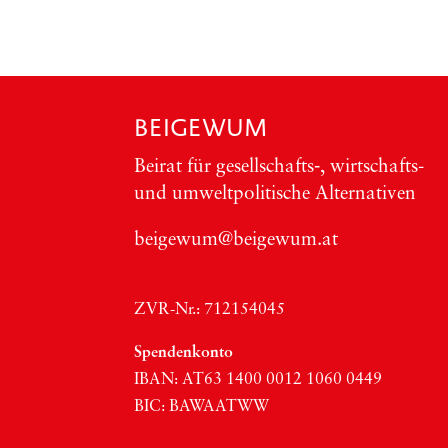
BEIGEWUM
Bei­rat für gesellschafts‑, wirt­schafts-
und umwelt­po­li­ti­sche Alter­na­ti­ven
beigewum@beigewum.at
ZVR-Nr.: 712154045
Spen­den­kon­to
IBAN:
AT63
1400 0012 1060 0449
BIC
:
BAWAATWW