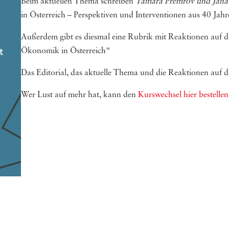
Beim aktu­el­len Thema schrei­ben
Tamara Premrov und Jana 
in Österreich – Perspektiven und Interventionen aus 40 
Außerdem gibt es diesmal eine Rubrik mit Reaktionen auf
Ökonomik in Österreich“
Das Edi­to­ri­al, das aktuelle Thema und die Reaktionen auf
Wer Lust auf mehr hat, kann den
Kurs­wech­sel hier bestellen