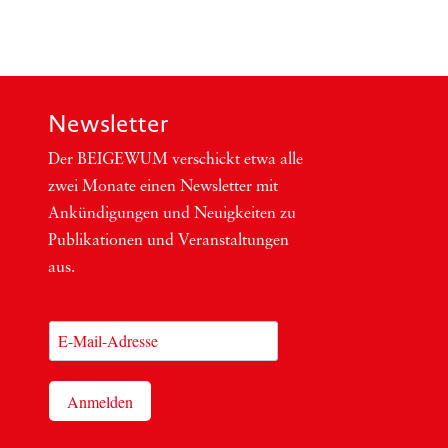
Newsletter
Der BEIGEWUM ver­schickt etwa alle
zwei Mona­te einen News­let­ter mit
Ankün­di­gun­gen und Neu­ig­kei­ten zu
Publi­ka­tio­nen und Ver­an­stal­tun­gen
aus.