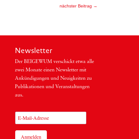
nächster Beitrag
→
Newsletter
Der BEIGEWUM ver­schickt etwa alle
zwei Mona­te einen News­let­ter mit
Ankün­di­gun­gen und Neu­ig­kei­ten zu
Publi­ka­tio­nen und Ver­an­stal­tun­gen
aus.