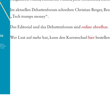
Im aktu­el­len Debat­ten­fo­rum schrei­ben Christian Berger
„Tech trumps money“.
Das Edi­to­ri­al und das Debat­ten­fo­rum sind
online abrufbar
.
Wer Lust auf mehr hat, kann den Kurs­wech­sel
hier
bestellen