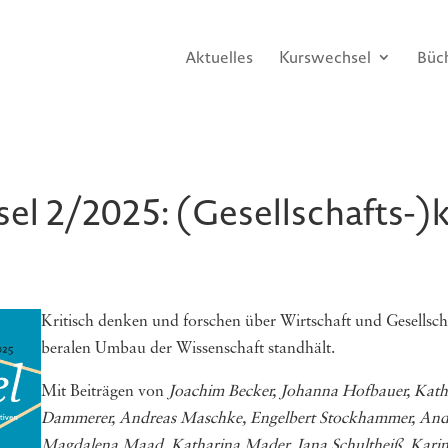
Aktuelles
Kurswechsel
Büc
el 2/2025: (Gesellschafts-)
Kri­tisch den­ken und for­schen über Wirt­schaft und Gesell­sc
be­ra­len Umbau der Wis­sen­schaft standhält.
Mit Beiträgen von
Joachim Becker, Johanna Hofbauer, Katha
Dammerer, Andreas Maschke, Engelbert Stockhammer, Andre
Magdalena Maad, Katharina Mader, Jana Schultheiß, Karin