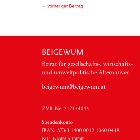
←
vorheriger Beitrag
BEIGEWUM
Bei­rat für gesellschafts‑, wirt­schafts-
und umwelt­po­li­ti­sche Alter­na­ti­ven
beigewum@beigewum.at
ZVR-Nr.: 712154045
Spen­den­kon­to
IBAN:
AT63
1400 0012 1060 0449
BIC
:
BAWAATWW