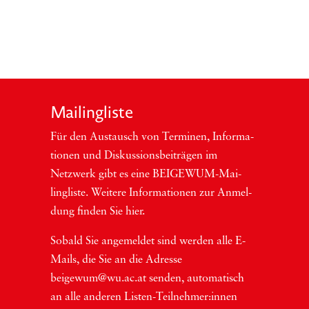
Mai­ling­lis­te
Für den Aus­tausch von Ter­mi­nen, Infor­ma­
tio­nen und Dis­kus­si­ons­bei­trä­gen im
Netzwerk gibt es eine BEI­GEWUM-Mai­
ling­lis­te. Wei­te­re Infor­ma­tio­nen zur Anmel­
dung fin­den Sie hier.
Sobald Sie ange­mel­det sind wer­den alle E-
Mails, die Sie an die Adres­se
beigewum@wu.ac.at sen­den, auto­ma­tisch
an alle ande­ren Lis­ten-Teil­neh­me­r:in­nen