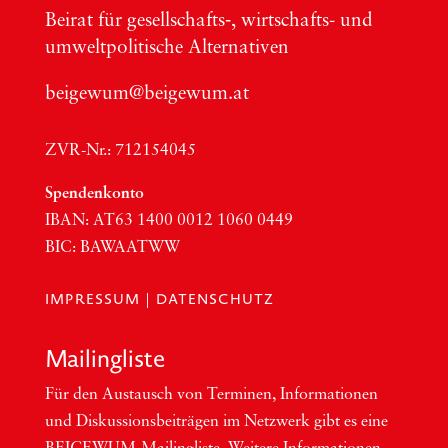
Bei­rat für gesellschafts‑, wirt­schafts- und
umwelt­po­li­ti­sche Alter­na­ti­ven
beigewum@beigewum.at
ZVR-Nr.: 712154045
Spen­den­kon­to
IBAN:
AT63
1400 0012 1060 0449
BIC
:
BAWAATWW
IMPRESSUM
|
DATENSCHUTZ
Mai­ling­lis­te
Für den Aus­tausch von Ter­mi­nen, Infor­ma­tio­nen
und Dis­kus­si­ons­bei­trä­gen im Netzwerk gibt es eine