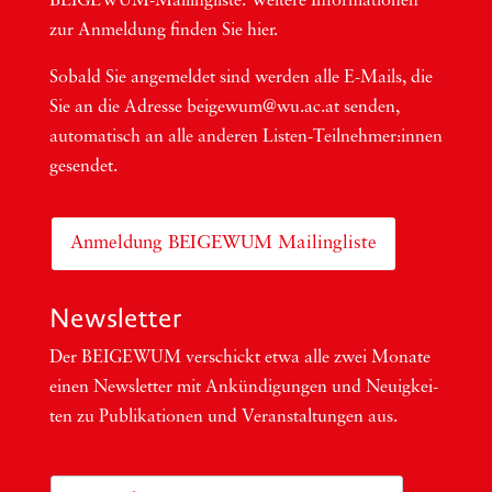
BEI­GEWUM-Mai­ling­lis­te. Wei­te­re Infor­ma­tio­nen
zur Anmel­dung fin­den Sie hier.
Sobald Sie ange­mel­det sind wer­den alle E-Mails, die
Sie an die Adres­se beigewum@wu.ac.at sen­den,
auto­ma­tisch an alle ande­ren Lis­ten-Teil­neh­me­r:in­nen
gesendet.
Anmeldung BEIGEWUM Mailingliste
Newsletter
Der BEIGEWUM ver­schickt etwa alle zwei Mona­te
einen News­let­ter mit Ankün­di­gun­gen und Neu­ig­kei­
ten zu Publi­ka­tio­nen und Ver­an­stal­tun­gen aus.