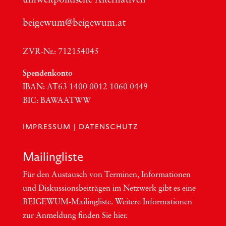
umwelt­po­li­ti­sche Alter­na­ti­ven
beigewum@beigewum.at
ZVR-Nr.: 712154045
Spen­den­kon­to
IBAN:
AT63
1400 0012 1060 0449
BIC
:
BAWAATWW
IMPRESSUM
|
DATENSCHUTZ
Mai­ling­lis­te
Für den Aus­tausch von Ter­mi­nen, Infor­ma­tio­nen
und Dis­kus­si­ons­bei­trä­gen im Netzwerk gibt es eine
BEI­GEWUM-Mai­ling­lis­te. Wei­te­re Infor­ma­tio­nen
zur Anmel­dung fin­den Sie hier.