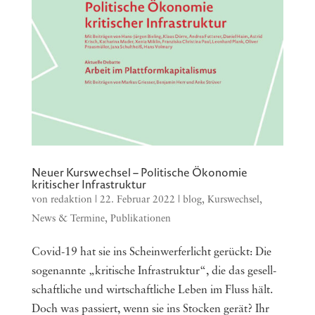
Neuer Kurswechsel – Politische Ökonomie
kritischer Infrastruktur
von
redaktion
|
22. Februar 2022
|
blog
,
Kurswechsel
,
News & Termine
,
Publikationen
Covid-19 hat sie ins Schein­wer­fer­licht gerückt: Die
soge­nann­te „kri­ti­sche Infra­struk­tur“, die das gesell­
schaft­li­che und wirt­schaft­li­che Leben im Fluss hält.
Doch was passiert, wenn sie ins Stocken gerät? Ihr