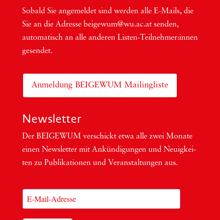
Sobald Sie ange­mel­det sind wer­den alle E-Mails, die
Sie an die Adres­se beigewum@wu.ac.at sen­den,
auto­ma­tisch an alle ande­ren Lis­ten-Teil­neh­me­r:in­nen
gesendet.
Anmeldung BEIGEWUM Mailingliste
Newsletter
Der BEIGEWUM ver­schickt etwa alle zwei Mona­te
einen News­let­ter mit Ankün­di­gun­gen und Neu­ig­kei­
ten zu Publi­ka­tio­nen und Ver­an­stal­tun­gen aus.