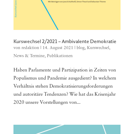
Kurswechsel 2/2021 – Ambivalente Demokratie
von
redaktion
|
14. August 2021
|
blog
,
Kurswechsel
,
News & Termine
,
Publikationen
Haben Par­la­men­te und Par­ti­zi­pa­ti­on in Zei­ten von
Popu­lis­mus und Pan­de­mie aus­ge­dient? In wel­chem
Ver­hält­nis ste­hen Demo­kra­ti­sie­rungs­for­de­run­gen
und auto­ri­tä­re Ten­den­zen? Wie hat das Kri­sen­jahr
2020 unse­re Vor­stel­lun­gen von...