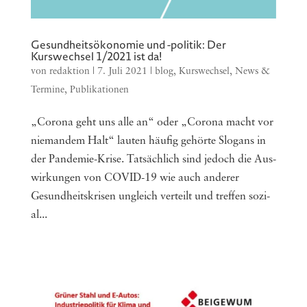
Gesundheitsökonomie und -politik: Der
Kurswechsel 1/2021 ist da!
von
redaktion
|
7. Juli 2021
|
blog
,
Kurswechsel
,
News &
Termine
,
Publikationen
„Coro­na geht uns alle an“ oder „Coro­na macht vor
nie­man­dem Halt“ lau­ten häu­fig gehör­te Slo­gans in
der Pan­de­mie-Kri­se. Tat­säch­lich sind jedoch die Aus­
wir­kun­gen von COVID-19 wie auch ande­rer
Gesund­heits­kri­sen ungleich ver­teilt und tref­fen sozi­
al...