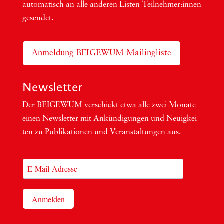
auto­ma­tisch an alle ande­ren Lis­ten-Teil­neh­me­r:in­nen
gesendet.
Anmeldung BEIGEWUM Mailingliste
Newsletter
Der BEIGEWUM ver­schickt etwa alle zwei Mona­te
einen News­let­ter mit Ankün­di­gun­gen und Neu­ig­kei­
ten zu Publi­ka­tio­nen und Ver­an­stal­tun­gen aus.