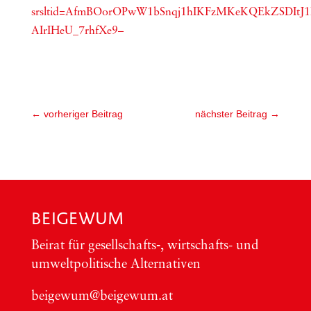
srsltid=AfmBOorOPwW1bSnqj1hIKFzMKeKQEkZSDItJ1
AIrIHeU_7rhfXe9–
←
vorheriger Beitrag
nächster Beitrag
→
BEIGEWUM
Bei­rat für gesellschafts‑, wirt­schafts- und
umwelt­po­li­ti­sche Alter­na­ti­ven
beigewum@beigewum.at