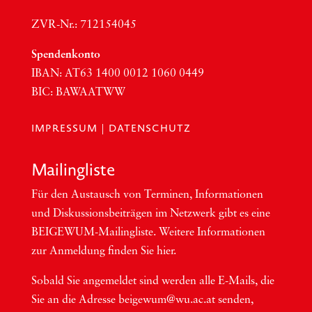
ZVR-Nr.: 712154045
Spen­den­kon­to
IBAN:
AT63
1400 0012 1060 0449
BIC
:
BAWAATWW
IMPRESSUM
|
DATENSCHUTZ
Mai­ling­lis­te
Für den Aus­tausch von Ter­mi­nen, Infor­ma­tio­nen
und Dis­kus­si­ons­bei­trä­gen im Netzwerk gibt es eine
BEI­GEWUM-Mai­ling­lis­te. Wei­te­re Infor­ma­tio­nen
zur Anmel­dung fin­den Sie hier.
Sobald Sie ange­mel­det sind wer­den alle E-Mails, die
Sie an die Adres­se beigewum@wu.ac.at sen­den,