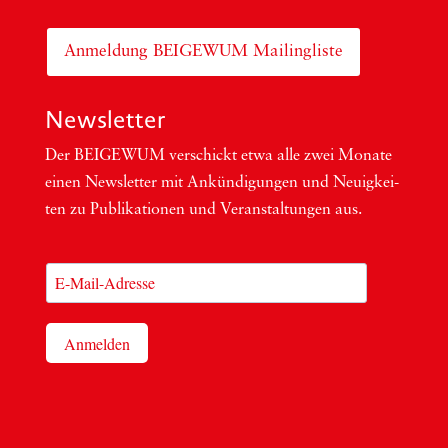
Anmeldung BEIGEWUM Mailingliste
Newsletter
Der BEIGEWUM ver­schickt etwa alle zwei Mona­te
einen News­let­ter mit Ankün­di­gun­gen und Neu­ig­kei­
ten zu Publi­ka­tio­nen und Ver­an­stal­tun­gen aus.