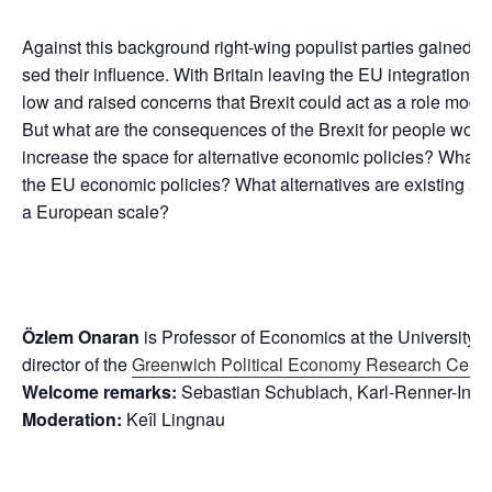
Against this back­ground right-wing popu­list par­ties gai­ned sig
sed their influ­ence. With Bri­tain lea­ving the
EU
inte­gra­ti­on-
low and rai­sed con­cerns that Bre­x­it could act as a role model 
But what are the con­se­quen­ces of the Bre­x­it for peop­le work
incre­a­se the space for alter­na­ti­ve eco­no­mic poli­ci­es? What 
the
EU
eco­no­mic poli­ci­es? What alter­na­ti­ves are exis­ting an
a Euro­pean scale?
Özlem Onar­an
is Pro­fes­sor of Eco­no­mics at the Uni­ver­si­ty
direc­tor of the
Green­wich Poli­ti­cal Eco­no­my Rese­arch Centr
Wel­co­me remarks:
Sebas­ti­an Schub­lach, Karl-Renner-Insti
Mode­ra­ti­on:
Keîl Lingnau