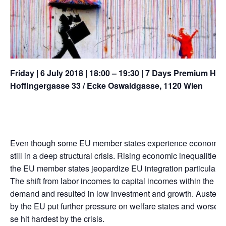
Fri­day | 6 July 2018 | 18:00 – 19:30 | 7 Days Pre­mi­um Hot
Hoff­in­ger­gas­se 33 /​ Ecke Oswald­gas­se, 1120 Wien
Even though some
EU
mem­ber sta­tes expe­ri­ence eco­no­mic
still in a deep struc­tu­ral cri­sis. Rising eco­no­mic ine­qua­li­tie
the
EU
mem­ber sta­tes jeo­par­di­ze
EU
inte­gra­ti­on par­ti­cu­lar
The shift from labor inco­mes to capi­tal inco­mes wit­hin the l
demand and resul­ted in low invest­ment and growth. Aus­teri­ty m
by the
EU
put fur­ther pres­su­re on wel­fa­re sta­tes and worsened
se hit har­dest by the crisis.