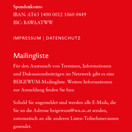
Spen­den­kon­to
IBAN:
AT63
1400 0012 1060 0449
BIC
:
BAWAATWW
IMPRESSUM
|
DATENSCHUTZ
Mai­ling­lis­te
Für den Aus­tausch von Ter­mi­nen, Infor­ma­tio­nen
und Dis­kus­si­ons­bei­trä­gen im Netzwerk gibt es eine
BEI­GEWUM-Mai­ling­lis­te. Wei­te­re Infor­ma­tio­nen
zur Anmel­dung fin­den Sie hier.
Sobald Sie ange­mel­det sind wer­den alle E-Mails, die
Sie an die Adres­se beigewum@wu.ac.at sen­den,
auto­ma­tisch an alle ande­ren Lis­ten-Teil­neh­me­r:in­nen
gesendet.