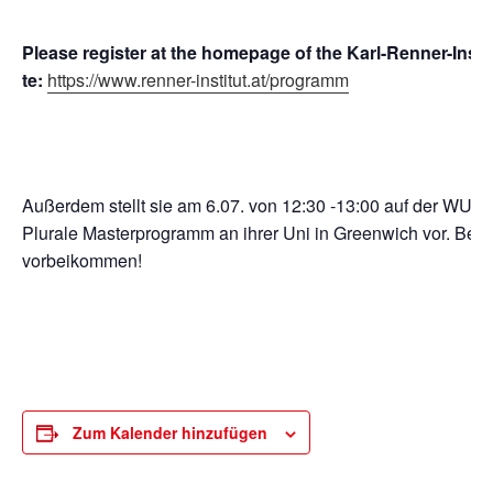
Plea­se regis­ter at the home­page of the Karl-Ren­ner-Insti­
te:
https://www.renner-institut.at/programm
Außer­dem stellt sie am 6.07. von 12:30 ‑13:00 auf der
WU
(
Plu­ra­le Mas­ter­pro­gramm an ihrer Uni in Green­wich vor. Bei In
vorbeikommen!
Zum Kalender hinzufügen