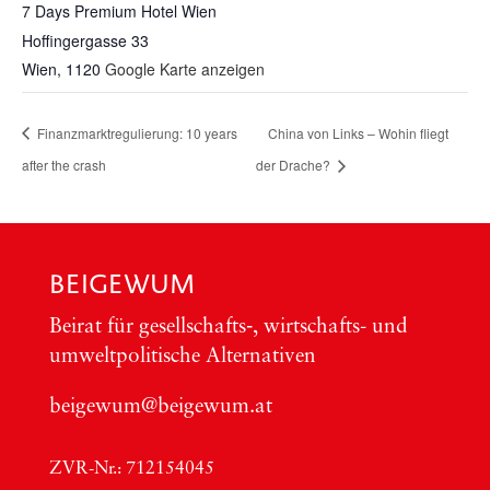
7 Days Pre­mi­um Hotel Wien
Hoff­in­ger­gas­se 33
Wien
,
1120
Google Karte anzeigen
Finanzmarktregulierung: 10 years
China von Links – Wohin fliegt
after the crash
der Drache?
BEIGEWUM
Bei­rat für gesellschafts‑, wirt­schafts- und
umwelt­po­li­ti­sche Alter­na­ti­ven
beigewum@beigewum.at
ZVR-Nr.: 712154045