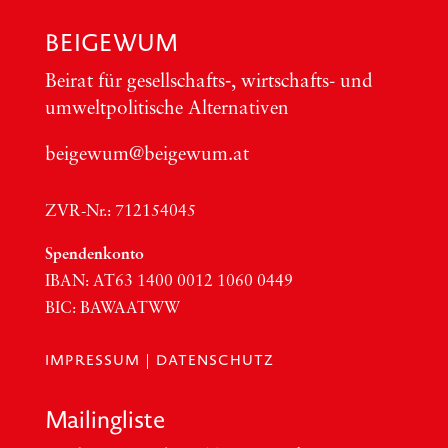
BEIGEWUM
Bei­rat für gesellschafts‑, wirt­schafts- und
umwelt­po­li­ti­sche Alter­na­ti­ven
beigewum@beigewum.at
ZVR-Nr.: 712154045
Spen­den­kon­to
IBAN:
AT63
1400 0012 1060 0449
BIC
:
BAWAATWW
IMPRESSUM
|
DATENSCHUTZ
Mai­ling­lis­te