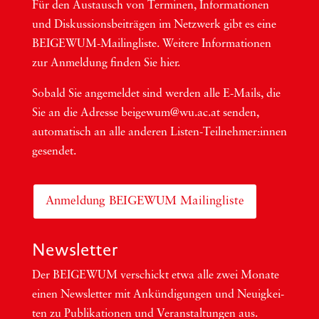
Für den Aus­tausch von Ter­mi­nen, Infor­ma­tio­nen
und Dis­kus­si­ons­bei­trä­gen im Netzwerk gibt es eine
BEI­GEWUM-Mai­ling­lis­te. Wei­te­re Infor­ma­tio­nen
zur Anmel­dung fin­den Sie hier.
Sobald Sie ange­mel­det sind wer­den alle E-Mails, die
Sie an die Adres­se beigewum@wu.ac.at sen­den,
auto­ma­tisch an alle ande­ren Lis­ten-Teil­neh­me­r:in­nen
gesendet.
Anmeldung BEIGEWUM Mailingliste
Newsletter
Der BEIGEWUM ver­schickt etwa alle zwei Mona­te
einen News­let­ter mit Ankün­di­gun­gen und Neu­ig­kei­
ten zu Publi­ka­tio­nen und Ver­an­stal­tun­gen aus.