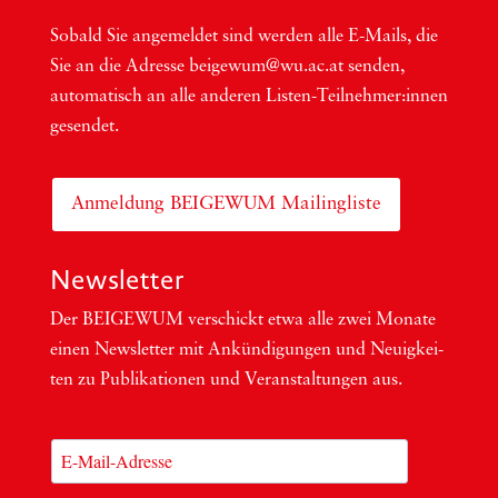
Sobald Sie ange­mel­det sind wer­den alle E-Mails, die
Sie an die Adres­se beigewum@wu.ac.at sen­den,
auto­ma­tisch an alle ande­ren Lis­ten-Teil­neh­me­r:in­nen
gesendet.
Anmeldung BEIGEWUM Mailingliste
Newsletter
Der BEIGEWUM ver­schickt etwa alle zwei Mona­te
einen News­let­ter mit Ankün­di­gun­gen und Neu­ig­kei­
ten zu Publi­ka­tio­nen und Ver­an­stal­tun­gen aus.