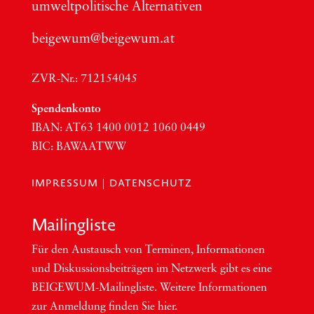
umwelt­po­li­ti­sche Alter­na­ti­ven
beigewum@beigewum.at
ZVR-Nr.: 712154045
Spen­den­kon­to
IBAN:
AT63
1400 0012 1060 0449
BIC
:
BAWAATWW
IMPRESSUM
|
DATENSCHUTZ
Mai­ling­lis­te
Für den Aus­tausch von Ter­mi­nen, Infor­ma­tio­nen
und Dis­kus­si­ons­bei­trä­gen im Netzwerk gibt es eine
BEI­GEWUM-Mai­ling­lis­te. Wei­te­re Infor­ma­tio­nen
zur Anmel­dung fin­den Sie hier.