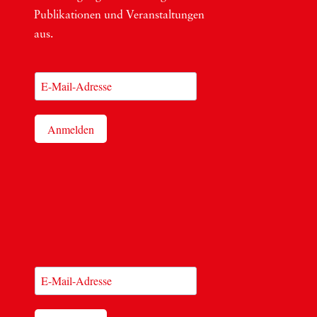
Publi­ka­tio­nen und Ver­an­stal­tun­gen
aus.