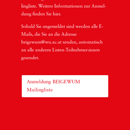
ling­lis­te. Wei­te­re Infor­ma­tio­nen zur Anmel­
dung fin­den Sie hier.
Sobald Sie ange­mel­det sind wer­den alle E-
Mails, die Sie an die Adres­se
beigewum@wu.ac.at sen­den, auto­ma­tisch
an alle ande­ren Lis­ten-Teil­neh­me­r:in­nen
gesendet.
Anmeldung BEIGEWUM
Mailingliste