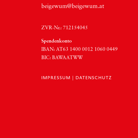
beigewum@beigewum.at
ZVR-Nr.: 712154045
Spen­den­kon­to
IBAN:
AT63
1400 0012 1060 0449
BIC
:
BAWAATWW
IMPRESSUM
|
DATENSCHUTZ