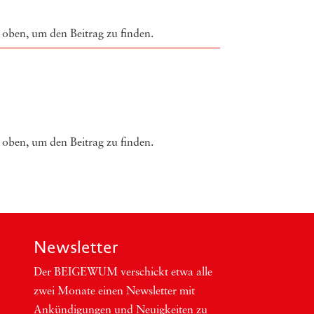
 oben, um den Beitrag zu finden.
 oben, um den Beitrag zu finden.
Newsletter
Der BEIGEWUM ver­schickt etwa alle
zwei Mona­te einen News­let­ter mit
Ankün­di­gun­gen und Neu­ig­kei­ten zu