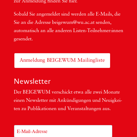
zur Anmel­dung fin­den Sie hier.
Sobald Sie ange­mel­det sind wer­den alle E-Mails, die
Sie an die Adres­se beigewum@wu.ac.at sen­den,
auto­ma­tisch an alle ande­ren Lis­ten-Teil­neh­me­r:in­nen
gesendet.
Anmeldung BEIGEWUM Mailingliste
Newsletter
Der BEIGEWUM ver­schickt etwa alle zwei Mona­te
einen News­let­ter mit Ankün­di­gun­gen und Neu­ig­kei­
ten zu Publi­ka­tio­nen und Ver­an­stal­tun­gen aus.