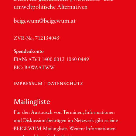
umwelt­po­li­ti­sche Alter­na­ti­ven
beigewum@beigewum.at
ZVR-Nr.: 712154045
Spen­den­kon­to
IBAN:
AT63
1400 0012 1060 0449
BIC
:
BAWAATWW
IMPRESSUM
|
DATENSCHUTZ
Mai­ling­lis­te
Für den Aus­tausch von Ter­mi­nen, Infor­ma­tio­nen
und Dis­kus­si­ons­bei­trä­gen im Netzwerk gibt es eine
BEI­GEWUM-Mai­ling­lis­te. Wei­te­re Infor­ma­tio­nen