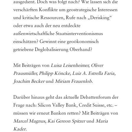
ausgedient. Doch was folgt nach? Wie lassen sich die
verschärften Konflikte um geostrategische Interessen
und kritische Ressourcen, Rufe nach „Derisking“
oder etwa auch der neu entdeckte
außenwirtschaftliche Staatsinterventionismus
einschätzen? Gewinnt eine geoökonomisch
getriebene Deglobalisierung Oberhand?
Mit Beiträgen von
Luisa Leisenheimer, Oliver
Prausmüller, Philipp Köncke, Luiz A. Estrella Faria,
Joachim Becker
und
Miriam Frauenlob
.
Darüber hinaus geht das aktu­el­le Debat­ten­fo­rum der
Frage nach: Silicon Valley Bank, Credit Suisse, etc. –
müssen wir erneut Banken retten? Mit Beiträgen von
Marcel Magnus, Kai Gereon Spitzer
und
Maria
Kader
.