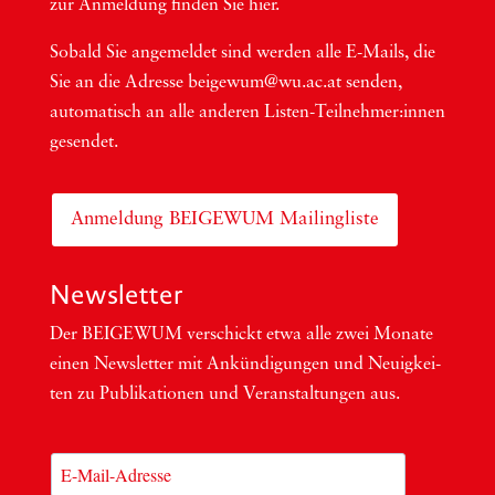
zur Anmel­dung fin­den Sie hier.
Sobald Sie ange­mel­det sind wer­den alle E-Mails, die
Sie an die Adres­se beigewum@wu.ac.at sen­den,
auto­ma­tisch an alle ande­ren Lis­ten-Teil­neh­me­r:in­nen
gesendet.
Anmeldung BEIGEWUM Mailingliste
Newsletter
Der BEIGEWUM ver­schickt etwa alle zwei Mona­te
einen News­let­ter mit Ankün­di­gun­gen und Neu­ig­kei­
ten zu Publi­ka­tio­nen und Ver­an­stal­tun­gen aus.