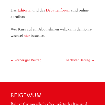
Das
Edi­to­ri­al
und das
Debat­ten­fo­rum
sind online
abrufbar.
Wer Kurs auf ein Abo nehmen will, kann den Kurs­
wech­sel
hier
bestellen.
←
vorheriger Beitrag
nächster Beitrag
→
BEIGEWUM
Bei­rat für gesellschafts‑, wirt­schafts- und