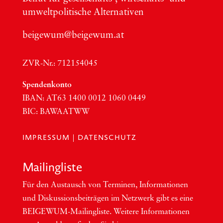
umwelt­po­li­ti­sche Alter­na­ti­ven
beigewum@beigewum.at
ZVR-Nr.: 712154045
Spen­den­kon­to
IBAN:
AT63
1400 0012 1060 0449
BIC
:
BAWAATWW
IMPRESSUM
|
DATENSCHUTZ
Mai­ling­lis­te
Für den Aus­tausch von Ter­mi­nen, Infor­ma­tio­nen
und Dis­kus­si­ons­bei­trä­gen im Netzwerk gibt es eine
BEI­GEWUM-Mai­ling­lis­te. Wei­te­re Infor­ma­tio­nen