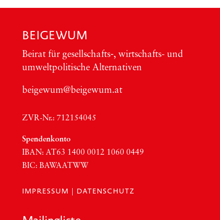
BEIGEWUM
Bei­rat für gesellschafts‑, wirt­schafts- und
umwelt­po­li­ti­sche Alter­na­ti­ven
beigewum@beigewum.at
ZVR-Nr.: 712154045
Spen­den­kon­to
IBAN:
AT63
1400 0012 1060 0449
BIC
:
BAWAATWW
IMPRESSUM
|
DATENSCHUTZ