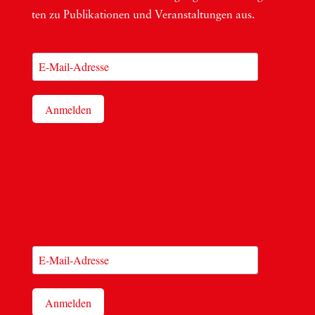
ten zu Publi­ka­tio­nen und Ver­an­stal­tun­gen aus.