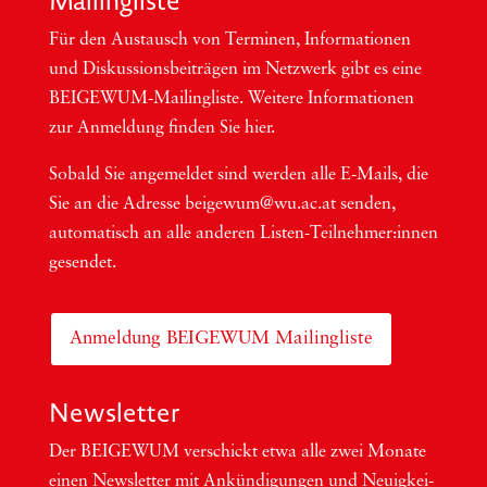
Mai­ling­lis­te
Für den Aus­tausch von Ter­mi­nen, Infor­ma­tio­nen
und Dis­kus­si­ons­bei­trä­gen im Netzwerk gibt es eine
BEI­GEWUM-Mai­ling­lis­te. Wei­te­re Infor­ma­tio­nen
zur Anmel­dung fin­den Sie hier.
Sobald Sie ange­mel­det sind wer­den alle E-Mails, die
Sie an die Adres­se beigewum@wu.ac.at sen­den,
auto­ma­tisch an alle ande­ren Lis­ten-Teil­neh­me­r:in­nen
gesendet.
Anmeldung BEIGEWUM Mailingliste
Newsletter
Der BEIGEWUM ver­schickt etwa alle zwei Mona­te
einen News­let­ter mit Ankün­di­gun­gen und Neu­ig­kei­