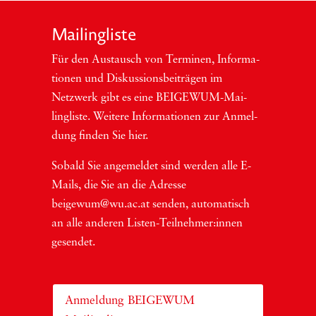
Mai­ling­lis­te
Für den Aus­tausch von Ter­mi­nen, Infor­ma­
tio­nen und Dis­kus­si­ons­bei­trä­gen im
Netzwerk gibt es eine BEI­GEWUM-Mai­
ling­lis­te. Wei­te­re Infor­ma­tio­nen zur Anmel­
dung fin­den Sie hier.
Sobald Sie ange­mel­det sind wer­den alle E-
Mails, die Sie an die Adres­se
beigewum@wu.ac.at sen­den, auto­ma­tisch
an alle ande­ren Lis­ten-Teil­neh­me­r:in­nen
gesendet.
Anmeldung BEIGEWUM