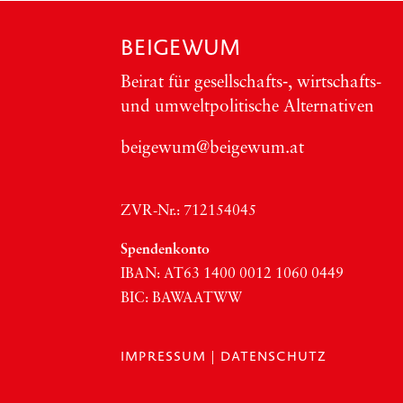
BEIGEWUM
Bei­rat für gesellschafts‑, wirt­schafts-
und umwelt­po­li­ti­sche Alter­na­ti­ven
beigewum@beigewum.at
ZVR-Nr.: 712154045
Spen­den­kon­to
IBAN:
AT63
1400 0012 1060 0449
BIC
:
BAWAATWW
IMPRESSUM
|
DATENSCHUTZ