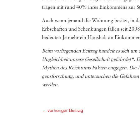
tragen mit rund 40% ihres Einkommens zur Sta
Auch wenn jemand die Wohnung besitzt, in der
Erbschaften und Schenkungen fallen seit 2008 
bedeutet: Je mehr ein Haushalt an Einkommen 
Beim vor­lie­gen­den Bei­trag han­delt es sich 
Ungleich­heit unsere Gesell­schaft gefähr­det“.
Mythen des Reich­tums Fak­ten ent­ge­gen. Die Auto
gens­for­schung, und unter­su­chen die Gefah­ren
wer­den.
←
vorheriger Beitrag