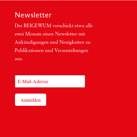
Newsletter
Der BEIGEWUM ver­schickt etwa alle
zwei Mona­te einen News­let­ter mit
Ankün­di­gun­gen und Neu­ig­kei­ten zu
Publi­ka­tio­nen und Ver­an­stal­tun­gen
aus.