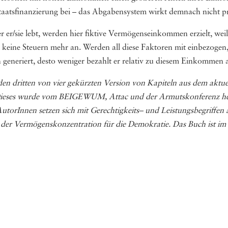
atsfinanzierung bei – das Abgabensystem wirkt demnach nicht pro
 er/sie lebt, werden hier fiktive Vermögenseinkommen erzielt, wei
keine Steuern mehr an. Werden all diese Faktoren mit einbezogen, i
generiert, desto weniger bezahlt er relativ zu diesem Einkommen 
um den dritten von vier gekürz­ten Ver­sion von Kapi­teln aus dem a
 Die­ses wurde vom BEIGEWUM, Attac und der Armuts­kon­fe­renz her­a
­rIn­nen set­zen sich mit Gerech­tig­keits– und Leis­tungs­be­grif­fen au
 der Ver­mö­gens­kon­zen­tra­tion für die Demo­kra­tie. Das Buch ist i