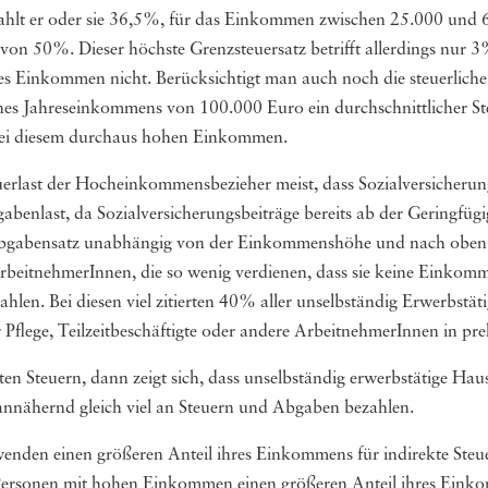
ahlt er oder sie 36,5%, für das Einkommen zwischen 25.000 und
n 50%. Dieser höchste Grenzsteuersatz betrifft allerdings nur 3%
hes Einkommen nicht. Berücksichtigt man auch noch die steuerlich
eines Jahreseinkommens von 100.000 Euro ein durchschnittlicher St
t bei diesem durchaus hohen Einkommen.
erlast der Hocheinkommensbezieher meist, dass Sozialversicherungs
Abgabenlast, da Sozialversicherungsbeiträge bereits ab der Geringfü
de Abgabensatz unabhängig von der Einkommenshöhe und nach obe
 ArbeitnehmerInnen, die so wenig verdienen, dass sie keine Einkom
ahlen. Bei diesen viel zitierten 40% aller unselbständig Erwerbstät
Pflege, Teilzeitbeschäftigte oder andere ArbeitnehmerInnen in pr
ten Steuern, dann zeigt sich, dass unselbständig erwerbstätige Ha
nnähernd gleich viel an Steuern und Abgaben bezahlen.
enden einen größeren Anteil ihres Einkommens für indirekte Steu
 Personen mit hohen Einkommen einen größeren Anteil ihres Einko