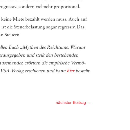
gressiv, sondern vielmehr proportional.
l keine Miete bezahlt werden muss. Auch auf
st die Steuerbelastung sogar regressiv. Das
an Steuern.
ktu­el­len Buch „Mythen des Reich­tums. Warum
us­ge­ge­ben und stellt den beste­hen­den
s­ein­an­der, erör­tern die empi­ri­sche Ver­mö­
m VSA-​​​​Verlag erschie­nen und kann
hier
bestellt
nächster Beitrag
→