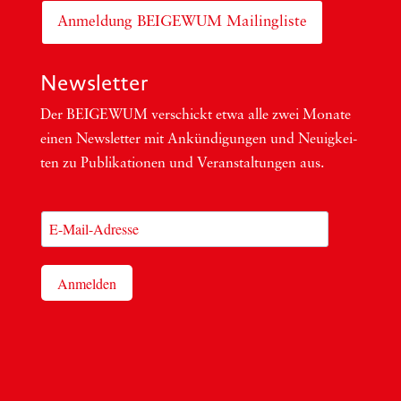
Anmeldung BEIGEWUM Mailingliste
Newsletter
Der BEIGEWUM ver­schickt etwa alle zwei Mona­te
einen News­let­ter mit Ankün­di­gun­gen und Neu­ig­kei­
ten zu Publi­ka­tio­nen und Ver­an­stal­tun­gen aus.