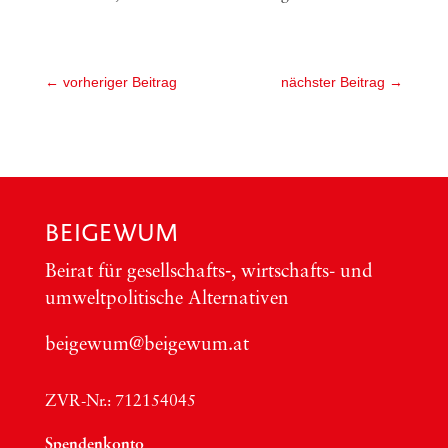
←
vorheriger Beitrag
nächster Beitrag
→
BEIGEWUM
Bei­rat für gesellschafts‑, wirt­schafts- und
umwelt­po­li­ti­sche Alter­na­ti­ven
beigewum@beigewum.at
ZVR-Nr.: 712154045
Spen­den­kon­to