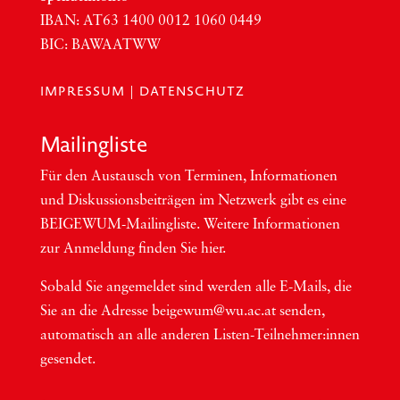
IBAN:
AT63
1400 0012 1060 0449
BIC
:
BAWAATWW
IMPRESSUM
|
DATENSCHUTZ
Mai­ling­lis­te
Für den Aus­tausch von Ter­mi­nen, Infor­ma­tio­nen
und Dis­kus­si­ons­bei­trä­gen im Netzwerk gibt es eine
BEI­GEWUM-Mai­ling­lis­te. Wei­te­re Infor­ma­tio­nen
zur Anmel­dung fin­den Sie hier.
Sobald Sie ange­mel­det sind wer­den alle E-Mails, die
Sie an die Adres­se beigewum@wu.ac.at sen­den,
auto­ma­tisch an alle ande­ren Lis­ten-Teil­neh­me­r:in­nen
gesendet.