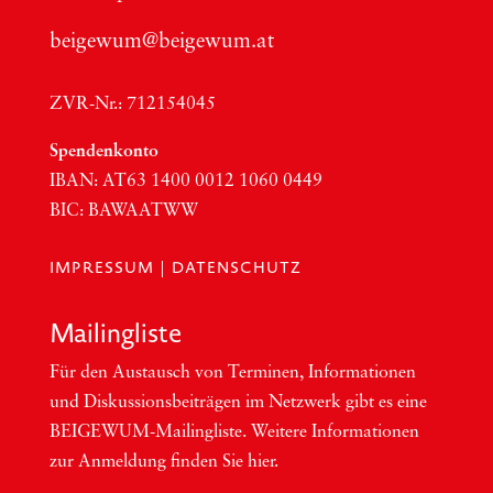
beigewum@beigewum.at
ZVR-Nr.: 712154045
Spen­den­kon­to
IBAN:
AT63
1400 0012 1060 0449
BIC
:
BAWAATWW
IMPRESSUM
|
DATENSCHUTZ
Mai­ling­lis­te
Für den Aus­tausch von Ter­mi­nen, Infor­ma­tio­nen
und Dis­kus­si­ons­bei­trä­gen im Netzwerk gibt es eine
BEI­GEWUM-Mai­ling­lis­te. Wei­te­re Infor­ma­tio­nen
zur Anmel­dung fin­den Sie hier.