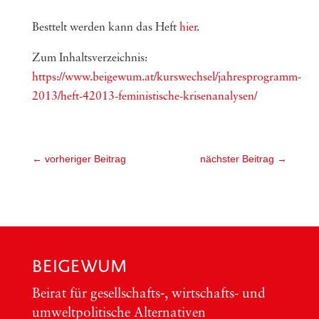
Besttelt werden kann das Heft
hier
.
Zum Inhaltsverzeichnis:
https://www.beigewum.at/kurswechsel/jahresprogramm-
2013/heft-42013-feministische-krisenanalysen/
←
vorheriger Beitrag
nächster Beitrag
→
BEIGEWUM
Bei­rat für gesellschafts‑, wirt­schafts- und
umwelt­po­li­ti­sche Alter­na­ti­ven