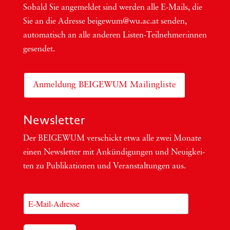
Sobald Sie ange­mel­det sind wer­den alle E-Mails, die
Sie an die Adres­se beigewum@wu.ac.at sen­den,
auto­ma­tisch an alle ande­ren Lis­ten-Teil­neh­me­r:in­nen
gesendet.
Anmeldung BEIGEWUM Mailingliste
Newsletter
Der BEIGEWUM ver­schickt etwa alle zwei Mona­te
einen News­let­ter mit Ankün­di­gun­gen und Neu­ig­kei­
ten zu Publi­ka­tio­nen und Ver­an­stal­tun­gen aus.