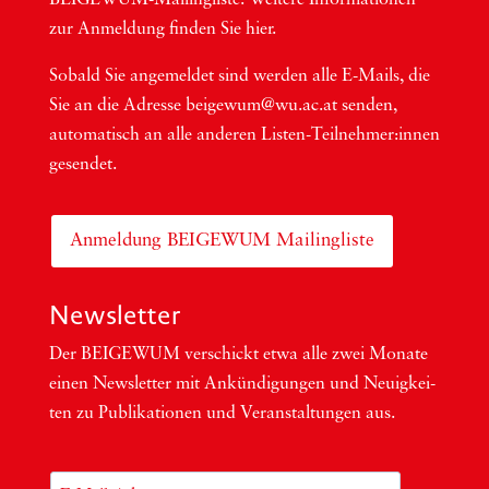
BEI­GEWUM-Mai­ling­lis­te. Wei­te­re Infor­ma­tio­nen
zur Anmel­dung fin­den Sie hier.
Sobald Sie ange­mel­det sind wer­den alle E-Mails, die
Sie an die Adres­se beigewum@wu.ac.at sen­den,
auto­ma­tisch an alle ande­ren Lis­ten-Teil­neh­me­r:in­nen
gesendet.
Anmeldung BEIGEWUM Mailingliste
Newsletter
Der BEIGEWUM ver­schickt etwa alle zwei Mona­te
einen News­let­ter mit Ankün­di­gun­gen und Neu­ig­kei­
ten zu Publi­ka­tio­nen und Ver­an­stal­tun­gen aus.