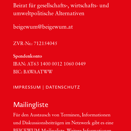
Bei­rat für gesellschafts‑, wirt­schafts- und
umwelt­po­li­ti­sche Alter­na­ti­ven
beigewum@beigewum.at
ZVR-Nr.: 712154045
Spen­den­kon­to
IBAN:
AT63
1400 0012 1060 0449
BIC
:
BAWAATWW
IMPRESSUM
|
DATENSCHUTZ
Mai­ling­lis­te
Für den Aus­tausch von Ter­mi­nen, Infor­ma­tio­nen
und Dis­kus­si­ons­bei­trä­gen im Netzwerk gibt es eine