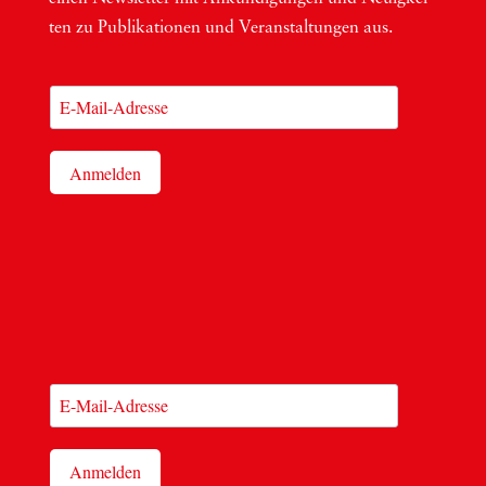
ten zu Publi­ka­tio­nen und Ver­an­stal­tun­gen aus.