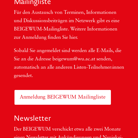
Mai­ling­lis­te
Für den Aus­tausch von Ter­mi­nen, Infor­ma­tio­nen
und Dis­kus­si­ons­bei­trä­gen im Netzwerk gibt es eine
BEI­GEWUM-Mai­ling­lis­te. Wei­te­re Infor­ma­tio­nen
zur Anmel­dung fin­den Sie hier.
Sobald Sie ange­mel­det sind wer­den alle E-Mails, die
Sie an die Adres­se beigewum@wu.ac.at sen­den,
auto­ma­tisch an alle ande­ren Lis­ten-Teil­neh­me­r:in­nen
gesendet.
Anmeldung BEIGEWUM Mailingliste
Newsletter
Der BEIGEWUM ver­schickt etwa alle zwei Mona­te
einen News­let­ter mit Ankün­di­gun­gen und Neu­ig­kei­