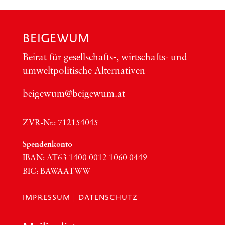
BEIGEWUM
Bei­rat für gesellschafts‑, wirt­schafts- und
umwelt­po­li­ti­sche Alter­na­ti­ven
beigewum@beigewum.at
ZVR-Nr.: 712154045
Spen­den­kon­to
IBAN:
AT63
1400 0012 1060 0449
BIC
:
BAWAATWW
IMPRESSUM
|
DATENSCHUTZ