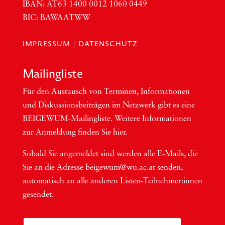
IBAN:
AT63
1400 0012 1060 0449
BIC
:
BAWAATWW
IMPRESSUM
|
DATENSCHUTZ
Mai­ling­lis­te
Für den Aus­tausch von Ter­mi­nen, Infor­ma­tio­nen
und Dis­kus­si­ons­bei­trä­gen im Netzwerk gibt es eine
BEI­GEWUM-Mai­ling­lis­te. Wei­te­re Infor­ma­tio­nen
zur Anmel­dung fin­den Sie hier.
Sobald Sie ange­mel­det sind wer­den alle E-Mails, die
Sie an die Adres­se beigewum@wu.ac.at sen­den,
auto­ma­tisch an alle ande­ren Lis­ten-Teil­neh­me­r:in­nen
gesendet.