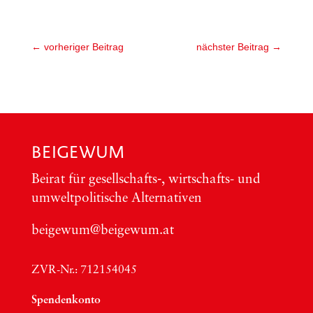
←
vorheriger Beitrag
nächster Beitrag
→
BEIGEWUM
Bei­rat für gesellschafts‑, wirt­schafts- und
umwelt­po­li­ti­sche Alter­na­ti­ven
beigewum@beigewum.at
ZVR-Nr.: 712154045
Spen­den­kon­to