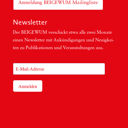
Anmeldung BEIGEWUM Mailingliste
Newsletter
Der BEIGEWUM ver­schickt etwa alle zwei Mona­te
einen News­let­ter mit Ankün­di­gun­gen und Neu­ig­kei­
ten zu Publi­ka­tio­nen und Ver­an­stal­tun­gen aus.