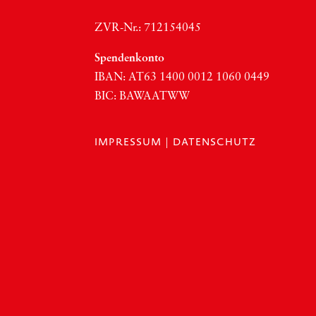
ZVR-Nr.: 712154045
Spen­den­kon­to
IBAN:
AT63
1400 0012 1060 0449
BIC
:
BAWAATWW
IMPRESSUM
|
DATENSCHUTZ