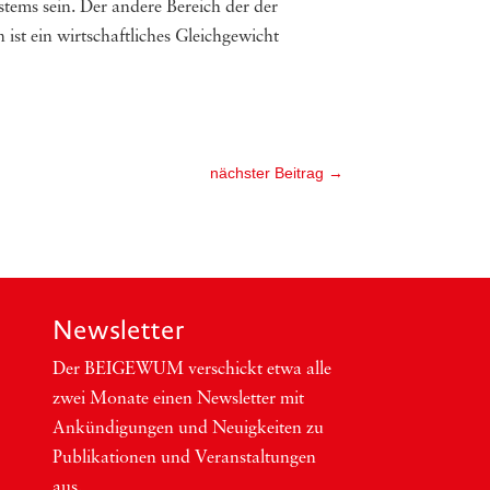
tems sein. Der andere Bereich der der
ist ein wirtschaftliches Gleichgewicht
nächster Beitrag
→
Newsletter
Der BEIGEWUM ver­schickt etwa alle
zwei Mona­te einen News­let­ter mit
Ankün­di­gun­gen und Neu­ig­kei­ten zu
Publi­ka­tio­nen und Ver­an­stal­tun­gen
aus.