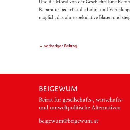
Und die Moral von der Geschicht? Eine Reform
Reparatur bedarf ist die Lohn- und Verteilungs
möglich, das ohne spekulative Blasen und st
←
vorheriger Beitrag
BEIGEWUM
Bei­rat für gesellschafts‑, wirt­schafts-
und umwelt­po­li­ti­sche Alter­na­ti­ven
beigewum@beigewum.at