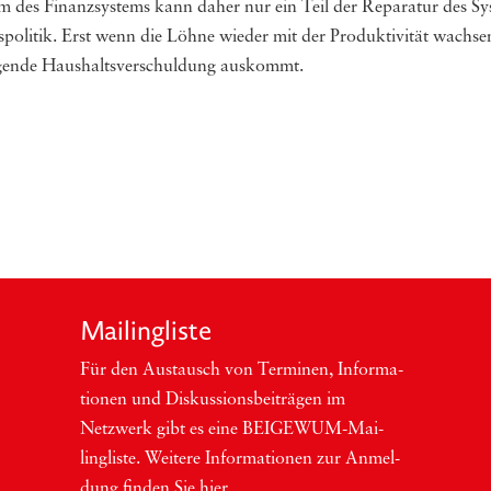
 des Finanzsystems kann daher nur ein Teil der Reparatur des Sys
politik. Erst wenn die Löhne wieder mit der Produktivität wachsen 
eigende Haushaltsverschuldung auskommt.
Mai­ling­lis­te
Für den Aus­tausch von Ter­mi­nen, Infor­ma­
tio­nen und Dis­kus­si­ons­bei­trä­gen im
Netzwerk gibt es eine BEI­GEWUM-Mai­
ling­lis­te. Wei­te­re Infor­ma­tio­nen zur Anmel­
dung fin­den Sie hier.