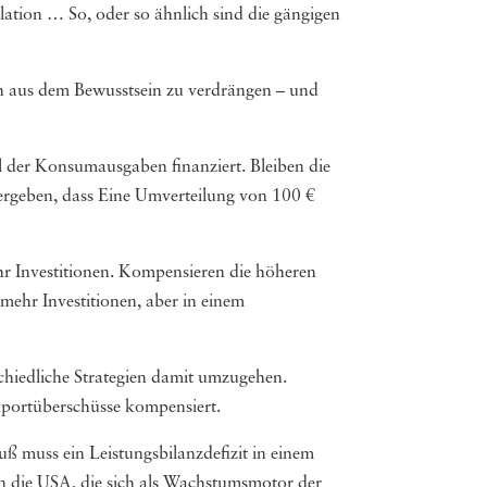
ulation … So, oder so ähnlich sind die gängigen
en aus dem Bewusstsein zu verdrängen – und
 der Konsumausgaben finanziert. Bleiben die
ergeben, dass Eine Umverteilung von 100 €
hr Investitionen. Kompensieren die höheren
ehr Investitionen, aber in einem
schiedliche Strategien damit umzugehen.
xportüberschüsse kompensiert.
uß muss ein Leistungsbilanzdefizit in einem
n die USA, die sich als Wachstumsmotor der