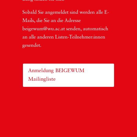
Sobald Sie ange­mel­det sind wer­den alle E-
Mails, die Sie an die Adres­se
beigewum@wu.ac.at sen­den, auto­ma­tisch
an alle ande­ren Lis­ten-Teil­neh­me­r:in­nen
gesendet.
Anmeldung BEIGEWUM
Mailingliste