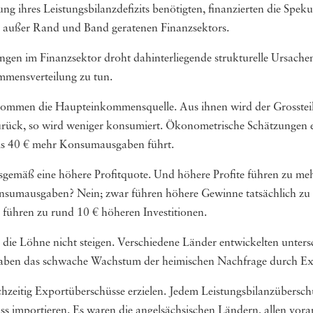
ung ihres Leistungsbilanzdefizits benötigten, finanzierten die Spek
es außer Rand und Band geratenen Finanzsektors.
ungen im Finanzsektor droht dahinterliegende strukturelle Ursach
mmensverteilung zu tun.
kommen die Haupteinkommensquelle. Aus ihnen wird der Grossteil
rück, so wird weniger konsumiert. Ökonometrische Schätzungen 
bis 40 € mehr Konsumausgaben führt.
nsgemäß eine höhere Profitquote. Und höhere Profite führen zu me
nsumausgaben? Nein; zwar führen höhere Gewinne tatsächlich zu m
ühren zu rund 10 € höheren Investitionen.
 die Löhne nicht steigen. Verschiedene Länder entwickelten unter
 haben das schwache Wachstum der heimischen Nachfrage durch E
chzeitig Exportüberschüsse erzielen. Jedem Leistungsbilanzübersch
 importieren. Es waren die angelsächsischen Ländern, allen vora