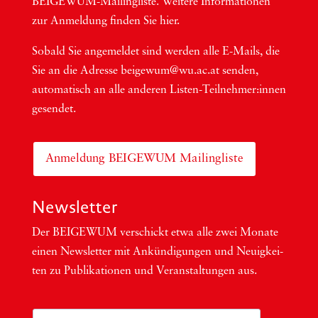
BEI­GEWUM-Mai­ling­lis­te. Wei­te­re Infor­ma­tio­nen
zur Anmel­dung fin­den Sie hier.
Sobald Sie ange­mel­det sind wer­den alle E-Mails, die
Sie an die Adres­se beigewum@wu.ac.at sen­den,
auto­ma­tisch an alle ande­ren Lis­ten-Teil­neh­me­r:in­nen
gesendet.
Anmeldung BEIGEWUM Mailingliste
Newsletter
Der BEIGEWUM ver­schickt etwa alle zwei Mona­te
einen News­let­ter mit Ankün­di­gun­gen und Neu­ig­kei­
ten zu Publi­ka­tio­nen und Ver­an­stal­tun­gen aus.