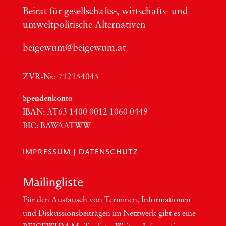
Bei­rat für gesellschafts‑, wirt­schafts- und
umwelt­po­li­ti­sche Alter­na­ti­ven
beigewum@beigewum.at
ZVR-Nr.: 712154045
Spen­den­kon­to
IBAN:
AT63
1400 0012 1060 0449
BIC
:
BAWAATWW
IMPRESSUM
|
DATENSCHUTZ
Mai­ling­lis­te
Für den Aus­tausch von Ter­mi­nen, Infor­ma­tio­nen
und Dis­kus­si­ons­bei­trä­gen im Netzwerk gibt es eine