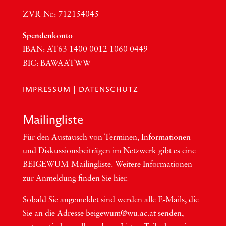
ZVR-Nr.: 712154045
Spen­den­kon­to
IBAN:
AT63
1400 0012 1060 0449
BIC
:
BAWAATWW
IMPRESSUM
|
DATENSCHUTZ
Mai­ling­lis­te
Für den Aus­tausch von Ter­mi­nen, Infor­ma­tio­nen
und Dis­kus­si­ons­bei­trä­gen im Netzwerk gibt es eine
BEI­GEWUM-Mai­ling­lis­te. Wei­te­re Infor­ma­tio­nen
zur Anmel­dung fin­den Sie hier.
Sobald Sie ange­mel­det sind wer­den alle E-Mails, die
Sie an die Adres­se beigewum@wu.ac.at sen­den,