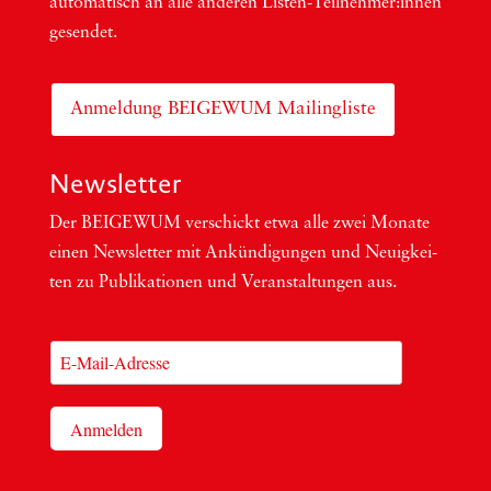
auto­ma­tisch an alle ande­ren Lis­ten-Teil­neh­me­r:in­nen
gesendet.
Anmeldung BEIGEWUM Mailingliste
Newsletter
Der BEIGEWUM ver­schickt etwa alle zwei Mona­te
einen News­let­ter mit Ankün­di­gun­gen und Neu­ig­kei­
ten zu Publi­ka­tio­nen und Ver­an­stal­tun­gen aus.