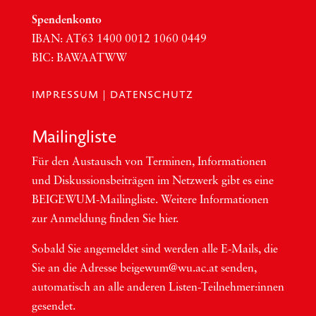
Spen­den­kon­to
IBAN:
AT63
1400 0012 1060 0449
BIC
:
BAWAATWW
IMPRESSUM
|
DATENSCHUTZ
Mai­ling­lis­te
Für den Aus­tausch von Ter­mi­nen, Infor­ma­tio­nen
und Dis­kus­si­ons­bei­trä­gen im Netzwerk gibt es eine
BEI­GEWUM-Mai­ling­lis­te. Wei­te­re Infor­ma­tio­nen
zur Anmel­dung fin­den Sie hier.
Sobald Sie ange­mel­det sind wer­den alle E-Mails, die
Sie an die Adres­se beigewum@wu.ac.at sen­den,
auto­ma­tisch an alle ande­ren Lis­ten-Teil­neh­me­r:in­nen
gesendet.