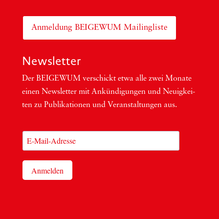
Anmeldung BEIGEWUM Mailingliste
Newsletter
Der BEIGEWUM ver­schickt etwa alle zwei Mona­te
einen News­let­ter mit Ankün­di­gun­gen und Neu­ig­kei­
ten zu Publi­ka­tio­nen und Ver­an­stal­tun­gen aus.