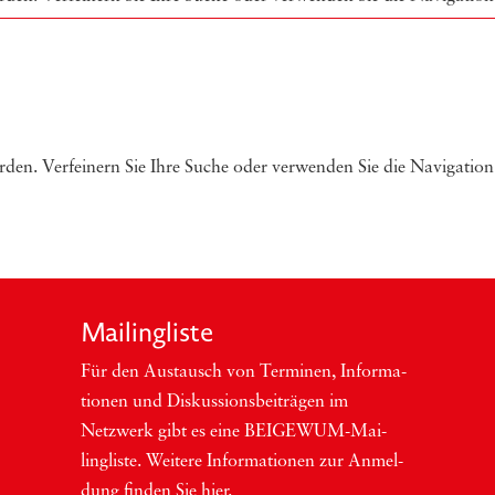
rden. Verfeinern Sie Ihre Suche oder verwenden Sie die Navigation
Mai­ling­lis­te
Für den Aus­tausch von Ter­mi­nen, Infor­ma­
tio­nen und Dis­kus­si­ons­bei­trä­gen im
Netzwerk gibt es eine BEI­GEWUM-Mai­
ling­lis­te. Wei­te­re Infor­ma­tio­nen zur Anmel­
dung fin­den Sie hier.