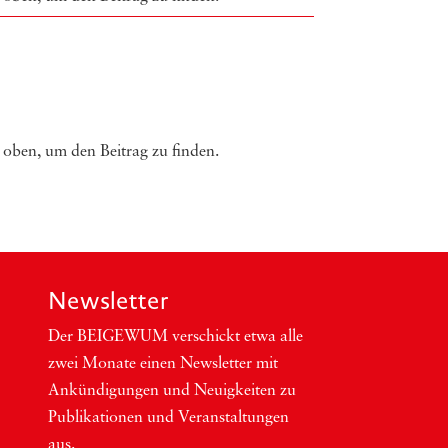
 oben, um den Beitrag zu finden.
Newsletter
Der BEIGEWUM ver­schickt etwa alle
zwei Mona­te einen News­let­ter mit
Ankün­di­gun­gen und Neu­ig­kei­ten zu
Publi­ka­tio­nen und Ver­an­stal­tun­gen
aus.