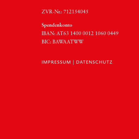
ZVR-Nr.: 712154045
Spen­den­kon­to
IBAN:
AT63
1400 0012 1060 0449
BIC
:
BAWAATWW
IMPRESSUM
|
DATENSCHUTZ