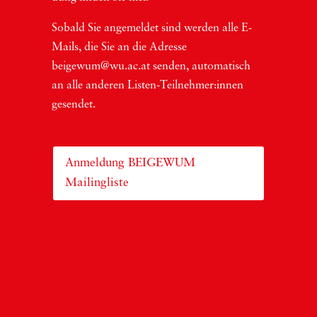
Sobald Sie ange­mel­det sind wer­den alle E-
Mails, die Sie an die Adres­se
beigewum@wu.ac.at sen­den, auto­ma­tisch
an alle ande­ren Lis­ten-Teil­neh­me­r:in­nen
gesendet.
Anmeldung BEIGEWUM
Mailingliste