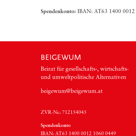
Spen­den­kon­to:
IBAN
:
AT63
1400 0012
BEIGEWUM
Bei­rat für gesellschafts‑, wirt­schafts-
und umwelt­po­li­ti­sche Alter­na­ti­ven
beigewum@beigewum.at
ZVR-Nr.: 712154045
Spen­den­kon­to
IBAN:
AT63
1400 0012 1060 0449