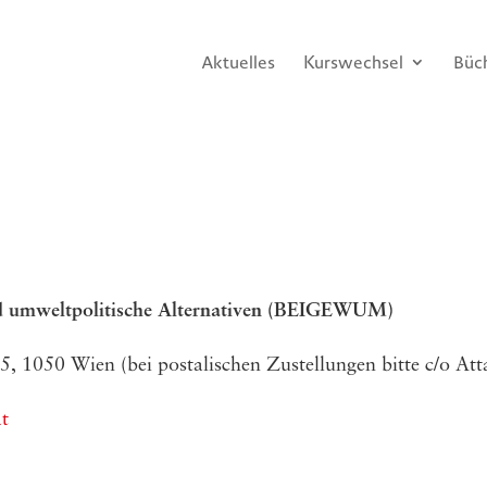
Aktuelles
Kurswechsel
Büc
umwelt­po­li­ti­sche Alter­na­ti­ven
(
BEIGEWUM)
3/​25, 1050 Wien (bei postalischen Zustellungen bitte c/o A
t