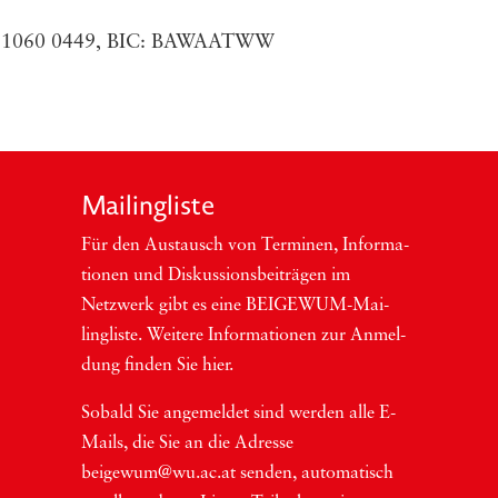
 1060 0449,
BIC
:
BAWAATWW
Mai­ling­lis­te
Für den Aus­tausch von Ter­mi­nen, Infor­ma­
tio­nen und Dis­kus­si­ons­bei­trä­gen im
Netzwerk gibt es eine BEI­GEWUM-Mai­
ling­lis­te. Wei­te­re Infor­ma­tio­nen zur Anmel­
dung fin­den Sie hier.
Sobald Sie ange­mel­det sind wer­den alle E-
Mails, die Sie an die Adres­se
beigewum@wu.ac.at sen­den, auto­ma­tisch