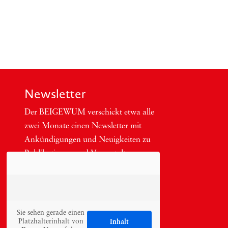
Newsletter
Der BEIGEWUM ver­schickt etwa alle
zwei Mona­te einen News­let­ter mit
Ankün­di­gun­gen und Neu­ig­kei­ten zu
Publi­ka­tio­nen und Ver­an­stal­tun­gen
aus.
Sie sehen gerade einen
Platzhalterinhalt von
Inhalt