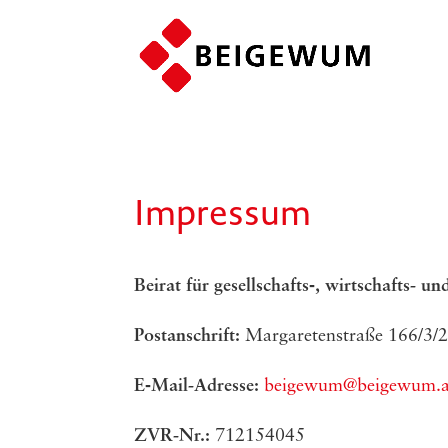
Impressum
Bei­rat für gesellschafts‑, wirt­schafts- und 
Post­an­schrift:
Mar­ga­re­ten­stra­ße 166/​
E‑Mail-Adres­se:
beigewum@beigewum.a
ZVR-Nr.:
712154045